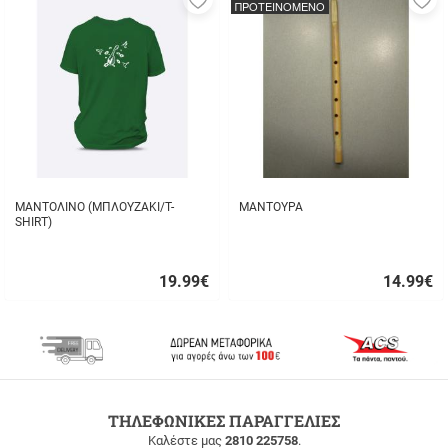
ΠΡΟΤΕΙΝΟΜΕΝΟ
στα
σ
αγαπημένα
α
μου
μ
ΜΑΝΤΟΛΙΝΟ (ΜΠΛΟΥΖΑΚΙ/T-
ΜΑΝΤΟΥΡΑ
SHIRT)
19.99
€
14.99
€
Γρήγορη
Γρήγορη
αγορά
αγορά
ΔΩΡΕΑΝ
ΤΗΛΕΦΩΝΙΚΕΣ ΠΑΡΑΓΓΕΛΙΕΣ
ΜΕΤΑΦΟΡΙΚΑ
Καλέστε μας
2810 225758
.