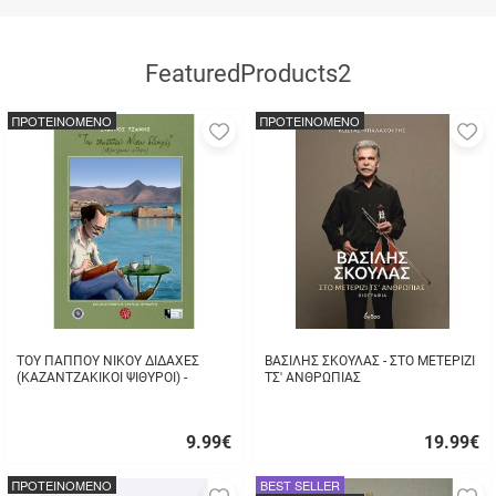
FeaturedProducts2
ΠΡΟΤΕΙΝΟΜΕΝΟ
ΠΡΟΤΕΙΝΟΜΕΝΟ
Προσθήκη
Π
στα
σ
αγαπημένα
α
μου
μ
ΤΟΥ ΠΑΠΠΟΥ ΝΙΚΟΥ ΔΙΔΑΧΕΣ
ΒΑΣΙΛΗΣ ΣΚΟΥΛΑΣ - ΣΤΟ ΜΕΤΕΡΙΖΙ
(ΚΑΖΑΝΤΖΑΚΙΚΟΙ ΨΙΘΥΡΟΙ) -
ΤΣ' ΑΝΘΡΩΠΙΑΣ
ΣΤΑΥΡΟΣ ΤΖΑΝΗΣ
9.99
€
19.99
€
Γρήγορη
Γρήγορη
αγορά
αγορά
ΠΡΟΤΕΙΝΟΜΕΝΟ
BEST SELLER
Προσθήκη
Π