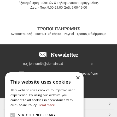
Εξυπηρέτηση πελατών & τηλεφωνικές παραγγελίες.
ΔΩΡΕΑΝ
Δευ. - Παρ. 9:00-21:00, Σάβ. 9:00-16:00
ΜΕΤΑΦΟΡΙΚΑ
για
παραγγελίες
άνω
των
ΤΡΟΠΟΙ ΠΛΗΡΩΜΗΣ
100
Αντικαταβολή - Πιστωτική κάρτα - PayPal - Τραπεζικό έμβασμα
ευρώ
σε
όλη
την
Newsletter
Ελλάδα!
Email
Εγγραφή
Έχω διαβάσει κι αποδέχομαι τους
όρους χρήσης
×
This website uses cookies
FOLLOW
This website uses cookies to improve user
experience. By using our website you
US
consent to all cookies in accordance with
TOP ΚΑΤΗΓΟΡΙΕΣ
our Cookie Policy.
Read more
ΕΞΥΠΗΡΕΤΗΣΗ ΠΕΛΑΤΩΝ
STRICTLY NECESSARY