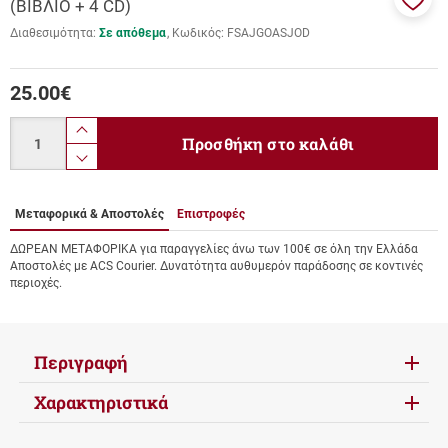
(ΒΙΒΛΙΟ + 4 CD)
Προσ
Διαθεσιμότητα:
Σε απόθεμα
Κωδικός:
FSAJGOASJOD
στα
αγαπ
μου
25.00
€
Ποσότητα
product.increase.quantity
Προσθήκη στο καλάθι
product.decrease.quantity
Μεταφορικά & Αποστολές
Επιστροφές
ΔΩΡΕΑΝ ΜΕΤΑΦΟΡΙΚΑ για παραγγελίες άνω των 100€ σε όλη την Ελλάδα
Αποστολές με ACS Courier. Δυνατότητα αυθυμερόν παράδοσης σε κοντινές
περιοχές.
Περιγραφή
Χαρακτηριστικά