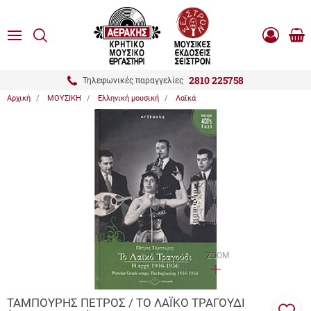
είσιμο
ΑΝΑΖΗΤΗΣΗ
ton.menuForth
MENU
Καλ
Είσοδος
0.0
Αγο
-
Εγγραφή
ton.menuForth
2810 225758
Τηλεφωνικές παραγγελίες
Αρχική
ΜΟΥΣΙΚΗ
Ελληνική μουσική
Λαϊκά
ton.menuForth
ton.menuForth
ton.menuForth
ZOOM
ΤΑΜΠΟΥΡΗΣ ΠΕΤΡΟΣ / ΤΟ ΛΑΪΚΟ ΤΡΑΓΟΥΔΙ