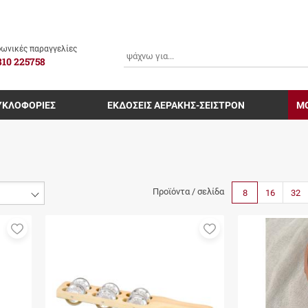
ΑΝΑΖΗΤΗΣΗ
ωνικές παραγγελίες
810 225758
ΥΚΛΟΦΟΡΙΕΣ
ΕΚΔΟΣΕΙΣ ΑΕΡΑΚΗΣ-ΣΕΙΣΤΡΟΝ
Μ
Προϊόντα / σελίδα
8
16
32
Προσθήκη
Προσθήκη
στα
στα
αγαπημένα
αγαπημένα
μου
μου