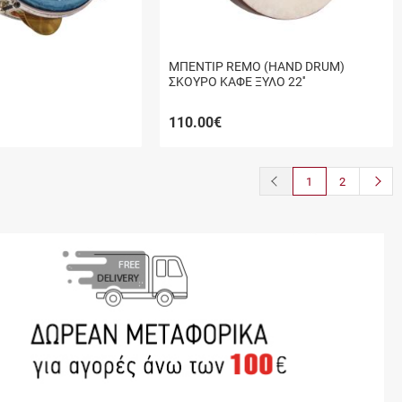
ΜΠΕΝΤΙΡ REMO (HAND DRUM)
ΣΚΟΥΡΟ ΚΑΦΕ ΞΥΛΟ 22''
110.00
€
button.prev
butto
1
2