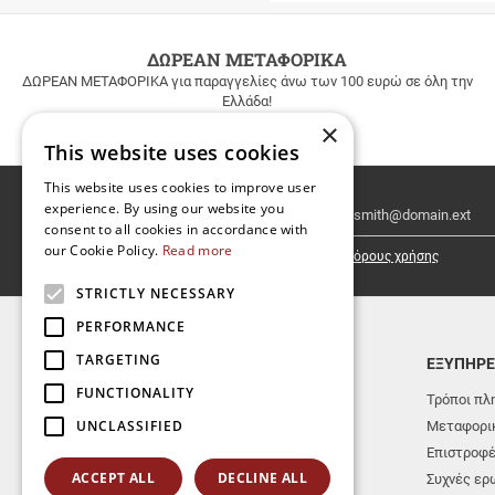
ΔΩΡΕΑΝ ΜΕΤΑΦΟΡΙΚΑ
ΔΩΡΕΑΝ ΜΕΤΑΦΟΡΙΚΑ για παραγγελίες άνω των 100 ευρώ σε όλη την
Ελλάδα!
×
This website uses cookies
This website uses cookies to improve user
Email
experience. By using our website you
Newsletter
consent to all cookies in accordance with
our Cookie Policy.
Read more
Έχω διαβάσει κι αποδέχομαι τους
όρους χρήσης
STRICTLY NECESSARY
PERFORMANCE
TARGETING
TOP ΚΑΤΗΓΟΡΙΕΣ
ΕΞΥΠΗΡΕ
FUNCTIONALITY
ΝΕΕΣ ΚΥΚΛΟΦΟΡΙΕΣ
Τρόποι πλ
UNCLASSIFIED
ΕΚΔΟΣΕΙΣ ΑΕΡΑΚΗΣ-ΣΕΙΣΤΡΟΝ
Μεταφορικ
ΜΟΥΣΙΚΑ ΟΡΓΑΝΑ
Επιστροφ
ACCEPT ALL
DECLINE ALL
ΒΙΒΛΙΑ
Συχνές ερ