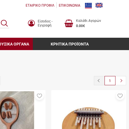
ΕΤΑΙΡΙΚΟ ΠΡΟΦΙΛ
ΕΠΙΚΟΙΝΩΝΙΑ
Καλάθι Αγορών
Είσοδος -
ΑΝΑΖΗΤΗΣΗ
Εγγραφή
0.00€
ΟΥΣΙΚΑ ΟΡΓΑΝΑ
ΚΡΗΤΙΚΑ ΠΡΟΪΟΝΤΑ
button.prev
butto
1
Προσθήκη
Πρ
στα
στ
αγαπημένα
αγ
μου
μο