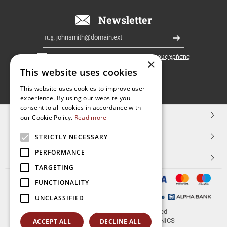
όλη
την
Newsletter
Ελλάδα!
Email
Εγγραφή
Έχω διαβάσει κι αποδέχομαι τους
όρους χρήσης
×
This website uses cookies
FOLLOW
This website uses cookies to improve user
experience. By using our website you
US
consent to all cookies in accordance with
TOP ΚΑΤΗΓΟΡΙΕΣ
our Cookie Policy.
Read more
ΕΞΥΠΗΡΕΤΗΣΗ ΠΕΛΑΤΩΝ
STRICTLY NECESSARY
PERFORMANCE
Aerakis.net
TARGETING
FUNCTIONALITY
UNCLASSIFIED
© 2026
aerakis.net
All rights reserved
Designed & developed by
NETMECHANICS
ACCEPT ALL
DECLINE ALL