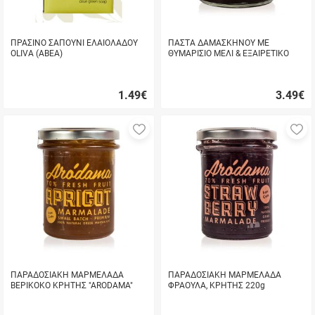
ΠΡΑΣΙΝΟ ΣΑΠΟΥΝΙ ΕΛΑΙΟΛΑΔΟΥ
ΠΑΣΤΑ ΔΑΜΑΣΚΗΝΟΥ ΜΕ
OLIVA (ΑΒΕΑ)
ΘΥΜΑΡΙΣΙΟ ΜΕΛΙ & ΕΞΑΙΡΕΤΙΚΟ
ΠΑΡΘΕΝΟ ΕΛΑΙΟΛΑΔΟ, ΚΡΗΤΗΣ
"ARODAMA" 120g
1.49
€
3.49
€
Γρήγορη
Γρήγορη
αγορά
αγορά
Προσθήκη
Π
στα
σ
αγαπημένα
α
μου
μ
ΠΑΡΑΔΟΣΙΑΚΗ ΜΑΡΜΕΛΑΔΑ
ΠΑΡΑΔΟΣΙΑΚΗ ΜΑΡΜΕΛΑΔΑ
ΒΕΡΙΚΟΚΟ ΚΡΗΤΗΣ "ARODAMA"
ΦΡΑΟΥΛΑ, ΚΡΗΤΗΣ 220g
220g