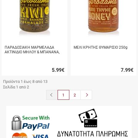
ΠΑΡΑΔΟΣΙΑΚΗ ΜΑΡΜΕΛΑΔΑ
ΜΕΛΙ ΚΡΗΤΗΣ ΘΥΜΑΡΙΣΙΟ 250g
ΑΚΤΙΝΙΔΙΟ ΜΗΛΟΥ & ΜΠΑΝΑΝΑ,
ΚΡΗΤΗΣ "ΑΡΟΔΑΜΑ" 220g
5.99
€
7.99
€
Γρήγορη
Γρήγορη
αγορά
αγορά
Προϊόντα 1 έως 8 από 13
Σελίδα 1 από 2
button.prev
button.next
1
2