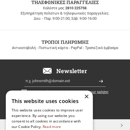
ΔΩΡΕΑΝ
ΤΗΛΕΦΩΝΙΚΕΣ ΠΑΡΑΓΓΕΛΙΕΣ
ΜΕΤΑΦΟΡΙΚΑ
Καλέστε μας
2810 225758
.
Εξυπηρέτηση πελατών & τηλεφωνικές παραγγελίες.
ΔΩΡΕΑΝ
Δευ. - Παρ. 9:00-21:00, Σάβ. 9:00-16:00
ΜΕΤΑΦΟΡΙΚΑ
για
παραγγελίες
άνω
των
ΤΡΟΠΟΙ ΠΛΗΡΩΜΗΣ
100
Αντικαταβολή - Πιστωτική κάρτα - PayPal - Τραπεζικό έμβασμα
ευρώ
σε
όλη
την
Newsletter
Ελλάδα!
Email
Εγγραφή
Έχω διαβάσει κι αποδέχομαι τους
όρους χρήσης
×
This website uses cookies
FOLLOW
This website uses cookies to improve user
experience. By using our website you
US
consent to all cookies in accordance with
TOP ΚΑΤΗΓΟΡΙΕΣ
our Cookie Policy.
Read more