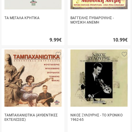
ΤΑ ΜΕΓΑΛΑ ΚΡΗΤΙΚΑ
ΒΑΓΓΕΛΗΣ ΠΥΘΑΡΟΥΛΗΣ -
ΜΟΥΣΙΚΗ ΑΝΕΜΗ
9.99
€
10.99
€
Γρήγορη
Γρήγορη
αγορά
αγορά
Προσθήκη
Π
στα
σ
αγαπημένα
α
μου
μ
ΤΑΜΠΑΧΑΝΙΩΤΙΚΑ (ΑΥΘΕΝΤΙΚΕΣ
ΝΙΚΟΣ ΞΥΛΟΥΡΗΣ - ΤΟ ΧΡΟΝΙΚΟ
ΕΚΤΕΛΕΣΕΙΣ)
1962-65