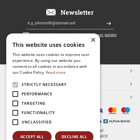
όλη
την
Newsletter
Ελλάδα!
Email
Εγγραφή
Έχω διαβάσει κι αποδέχομαι τους
όρους χρήσης
×
This website uses cookies
FOLLOW
This website uses cookies to improve user
experience. By using our website you
US
consent to all cookies in accordance with
TOP ΚΑΤΗΓΟΡΙΕΣ
our Cookie Policy.
Read more
ΕΞΥΠΗΡΕΤΗΣΗ ΠΕΛΑΤΩΝ
STRICTLY NECESSARY
PERFORMANCE
Aerakis.net
TARGETING
FUNCTIONALITY
UNCLASSIFIED
© 2026
aerakis.net
All rights reserved
Designed & developed by
NETMECHANICS
ACCEPT ALL
DECLINE ALL