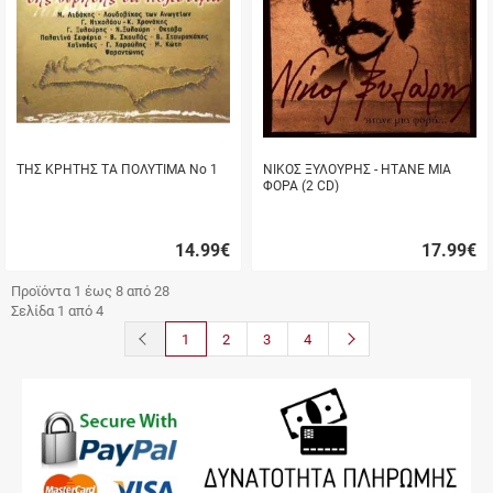
ΤΗΣ ΚΡΗΤΗΣ ΤΑ ΠΟΛΥΤΙΜΑ Νο 1
ΝΙΚΟΣ ΞΥΛΟΥΡΗΣ - ΗΤΑΝΕ ΜΙΑ
ΦΟΡΑ (2 CD)
14.99
€
17.99
€
Γρήγορη
Γρήγορη
αγορά
αγορά
Προϊόντα 1 έως 8 από 28
Σελίδα 1 από 4
button.prev
button.next
1
2
3
4