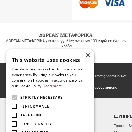
ΔΩΡΕΑΝ ΜΕΤΑΦΟΡΙΚΑ
ΔΩΡΕΑΝ ΜΕΤΑΦΟΡΙΚΑ για παραγγελίες άνω των 100 ευρώ σε όλη την
Ελλάδα!
×
This website uses cookies
This website uses cookies to improve user
Email
experience. By using our website you
Newsletter
consent to all cookies in accordance with
our Cookie Policy.
Read more
Έχω διαβάσει κι αποδέχομαι τους
όρους χρήσης
STRICTLY NECESSARY
PERFORMANCE
TARGETING
TOP ΚΑΤΗΓΟΡΙΕΣ
ΕΞΥΠΗΡΕ
FUNCTIONALITY
ΝΕΕΣ ΚΥΚΛΟΦΟΡΙΕΣ
Τρόποι πλ