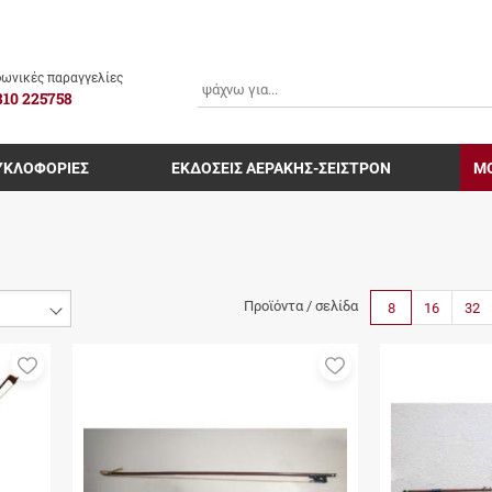
ΑΝΑΖΗΤΗΣΗ
ωνικές παραγγελίες
810 225758
ΥΚΛΟΦΟΡΙΕΣ
ΕΚΔΟΣΕΙΣ ΑΕΡΑΚΗΣ-ΣΕΙΣΤΡΟΝ
Μ
Προϊόντα / σελίδα
8
16
32
Προσθήκη
Προσθήκη
στα
στα
αγαπημένα
αγαπημένα
μου
μου