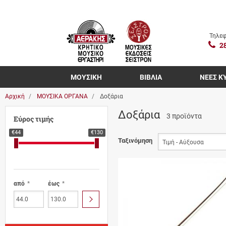
Τηλεφ
2
ΜΟΥΣΙΚΗ
ΒΙΒΛΙΑ
ΝΕΕΣ Κ
Αρχική
ΜΟΥΣΙΚΑ ΟΡΓΑΝΑ
Δοξάρια
Δοξάρια
3 προϊόντα
Εύρος τιμής
€44
€130
Ταξινόμηση
από
έως
ΥΠΟΒΟΛΗ