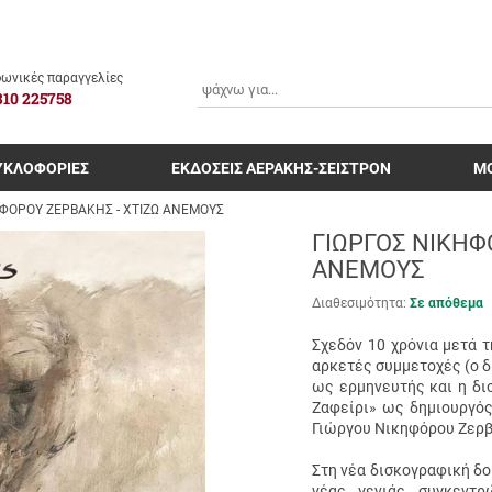
ΑΝΑΖΗΤΗΣΗ
ωνικές παραγγελίες
810 225758
ΥΚΛΟΦΟΡΙΕΣ
ΕΚΔΟΣΕΙΣ ΑΕΡΑΚΗΣ-ΣΕΙΣΤΡΟΝ
Μ
ΗΦΟΡΟΥ ΖΕΡΒΑΚΗΣ - ΧΤΙΖΩ ΑΝΕΜΟΥΣ
ΓΙΩΡΓΟΣ ΝΙΚΗΦ
ΑΝΕΜΟΥΣ
Διαθεσιμότητα:
Σε απόθεμα
Σχεδόν 10 χρόνια μετά 
αρκετές συμμετοχές (ο δ
ως ερμηνευτής και η δι
Ζαφείρι» ως δημιουργός
Γιώργου Νικηφόρου Ζερβ
Στη νέα δισκογραφική δο
νέας γενιάς συγκεντρ