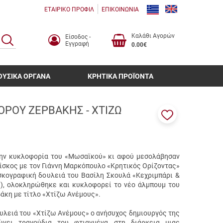
ΕΤΑΙΡΙΚΟ ΠΡΟΦΙΛ
ΕΠΙΚΟΙΝΩΝΙΑ
Καλάθι Αγορών
Είσοδος -
ΑΝΑΖΗΤΗΣΗ
Εγγραφή
0.00€
ΟΥΣΙΚΑ ΟΡΓΑΝΑ
ΚΡΗΤΙΚΑ ΠΡΟΪΟΝΤΑ
ΟΡΟΥ ΖΕΡΒΑΚΗΣ - ΧΤΙΖΩ
Προσθήκη
στα
αγαπημένα
μου
την κυκλοφορία του «Μωσαϊκού» κι αφού μεσολάβησαν
ίσκος με τον Γιάννη Μαρκόπουλο «Κρητικός Ορίζοντας»
σκογραφική δουλειά του Βασίλη Σκουλά «Κεχριμπάρι &
), ολοκληρώθηκε και κυκλοφορεί το νέο άλμπουμ του
άκη με τίτλο «Χτίζω Ανέμους».
υλειά του «Χτίζω Ανέμους» ο ανήσυχος δημιουργός της
ώνει τραγούδια του φτιαγμένα στη διάρκεια μιας