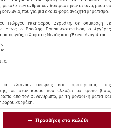
ις μεταξύ των ανθρώπων δοκιμάστηκαν έντονα, μέσα σε
 κοινωνία, που για μια ακόμα φορά αναζητά βηματισμό.
του Γιώργου Νικηφόρου Ζερβάκη, σε σύμπραξη με
πα όπως ο Βασίλης Παπακωνσταντίνου, ο Αργύρης
υραμαργιός, ο Χρήστος Νινιός και η Έλενα Αναγιώτου.
ν,
αν,
αμε,
που κλείνουν σκέψεις και παρατηρήσεις μιας
αιης, σε έναν κόσμο που αλλάζει με τρόπο βίαιο,
ρωπο από τον συνάνθρωπο, με τη μοναδική ματιά και
κηφόρου Ζερβάκη.
product.increase.quantity
Προσθήκη στο καλάθι
product.decrease.quantity