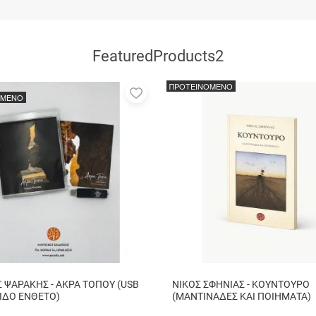
FeaturedProducts2
ΠΡΟΤΕΙΝΟΜΕΝΟ
Προσθήκη
ΟΜΕΝΟ
στα
αγαπημένα
μου
 ΨΑΡΑΚΗΣ - ΑΚΡΑ ΤΟΠΟΥ (USB
ΝΙΚΟΣ ΣΦΗΝΙΑΣ - ΚΟΥΝΤΟΥΡΟ
ΛΙΔΟ ΕΝΘΕΤΟ)
(ΜΑΝΤΙΝΑΔΕΣ ΚΑΙ ΠΟΙΗΜΑΤΑ)