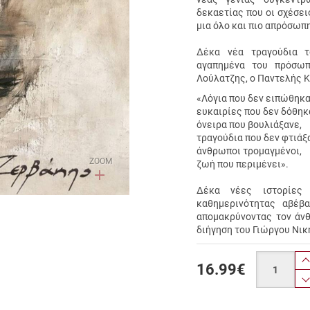
δεκαετίας που οι σχέσε
μια όλο και πιο απρόσωπη
Δέκα νέα τραγούδια 
αγαπημένα του πρόσω
Λούλατζης, ο Παντελής Κ
«Λόγια που δεν ειπώθηκα
ευκαιρίες που δεν δόθηκ
όνειρα που βουλιάξανε,
τραγούδια που δεν φτιάξ
άνθρωποι τρομαγμένοι,
ZOOM
ζωή που περιμένει».
Δέκα νέες ιστορίες 
καθημερινότητας αβέβ
απομακρύνοντας τον άνθ
διήγηση του Γιώργου Νι
Ποσότητα
16.99
€