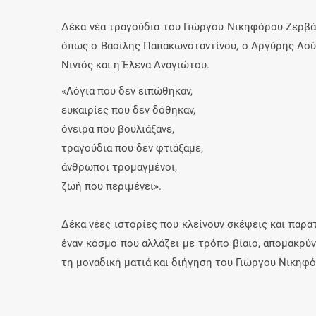
Δέκα νέα τραγούδια του Γιώργου Νικηφόρου Ζερβά
όπως ο Βασίλης Παπακωνσταντίνου, ο Αργύρης Λού
Νινιός και η Έλενα Αναγιώτου.
«Λόγια που δεν ειπώθηκαν,
ευκαιρίες που δεν δόθηκαν,
όνειρα που βουλιάξανε,
τραγούδια που δεν φτιάξαμε,
άνθρωποι τρομαγμένοι,
ζωή που περιμένει».
Δέκα νέες ιστορίες που κλείνουν σκέψεις και παρα
έναν κόσμο που αλλάζει με τρόπο βίαιο, απομακρύ
τη μοναδική ματιά και διήγηση του Γιώργου Νικηφ