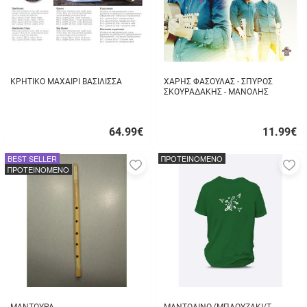
ΚΡΗΤΙΚΟ ΜΑΧΑΙΡΙ ΒΑΣΙΛΙΣΣΑ
ΧΑΡΗΣ ΦΑΣΟΥΛΑΣ - ΣΠΥΡΟΣ
ΣΚΟΥΡΑΔΑΚΗΣ - ΜΑΝΟΛΗΣ
ΔΡΙΜΗΣ - ΑΥΘΟΡΜΗΤΑ ΚΙ
ΑΛΗΘΙΝΑ...
64.99
€
11.99
€
Γρήγορη
Γρήγορη
αγορά
αγορά
BEST SELLER
ΠΡΟΤΕΙΝΟΜΕΝΟ
Προσθήκη
Π
ΠΡΟΤΕΙΝΟΜΕΝΟ
στα
σ
αγαπημένα
α
μου
μ