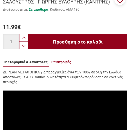
ΣΑΛΟΥΣΤΡΟΣ - ΓΙΩΡΓΗΣ ΞΥΛΟΥΡΗΣ (ΚΑΝΤΡΗΣ)
Προσ
Διαθεσιμότητα:
Σε απόθεμα
Κωδικός:
ΑΜΑ480
στα
αγαπ
μου
11.99
€
Ποσότητα
product.increase.quantity
Προσθήκη στο καλάθι
product.decrease.quantity
Μεταφορικά & Αποστολές
Επιστροφές
ΔΩΡΕΑΝ ΜΕΤΑΦΟΡΙΚΑ για παραγγελίες άνω των 100€ σε όλη την Ελλάδα
Αποστολές με ACS Courier. Δυνατότητα αυθυμερόν παράδοσης σε κοντινές
περιοχές.