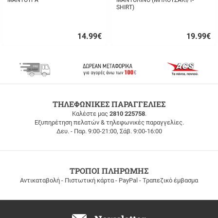
ΜΑΝΤΟΥΡΑ
ΜΑΝΤΟΛΙΝΟ (ΜΠΛΟΥΖΑΚΙ/T-
SHIRT)
14.99
€
19.99
€
Γρήγορη
Γρήγορη
αγορά
αγορά
ΔΩΡΕΑΝ
ΤΗΛΕΦΩΝΙΚΕΣ ΠΑΡΑΓΓΕΛΙΕΣ
ΜΕΤΑΦΟΡΙΚΑ
Καλέστε μας
2810 225758
.
Εξυπηρέτηση πελατών & τηλεφωνικές παραγγελίες.
ΔΩΡΕΑΝ
Δευ. - Παρ. 9:00-21:00, Σάβ. 9:00-16:00
ΜΕΤΑΦΟΡΙΚΑ
για
παραγγελίες
άνω
των
ΤΡΟΠΟΙ ΠΛΗΡΩΜΗΣ
100
Αντικαταβολή - Πιστωτική κάρτα - PayPal - Τραπεζικό έμβασμα
ευρώ
σε
όλη
την