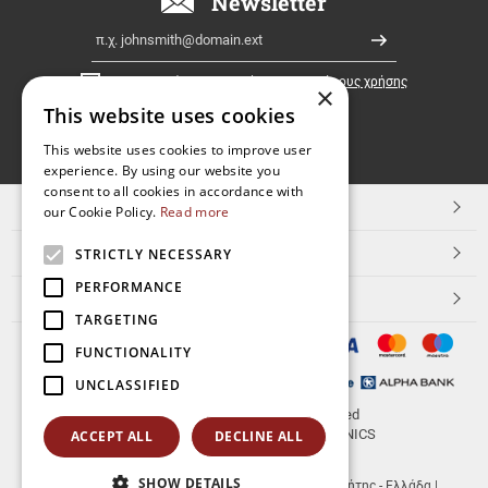
Newsletter
Ελλάδα!
Email
Εγγραφή
Έχω διαβάσει κι αποδέχομαι τους
όρους χρήσης
×
This website uses cookies
FOLLOW
This website uses cookies to improve user
experience. By using our website you
US
consent to all cookies in accordance with
TOP ΚΑΤΗΓΟΡΙΕΣ
our Cookie Policy.
Read more
ΕΞΥΠΗΡΕΤΗΣΗ ΠΕΛΑΤΩΝ
STRICTLY NECESSARY
PERFORMANCE
Aerakis.net
TARGETING
FUNCTIONALITY
UNCLASSIFIED
© 2026
aerakis.net
All rights reserved
Designed & developed by
NETMECHANICS
ACCEPT ALL
DECLINE ALL
SHOW DETAILS
aerakis.net
Πλ.Κοραή 14
Τ.Κ. 71202
,
Ηράκλειο Κρήτης - Ελλάδα
|