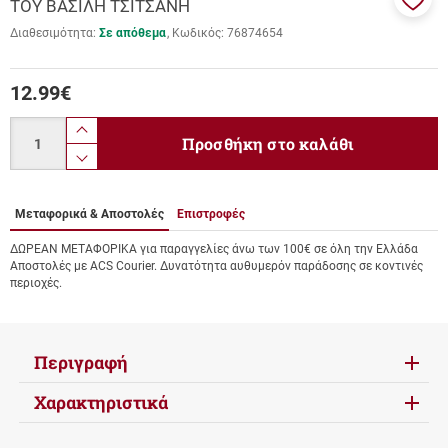
ΤΟΥ ΒΑΣΙΛΗ ΤΣΙΤΣΑΝΗ
Προσ
Διαθεσιμότητα:
Σε απόθεμα
Κωδικός:
76874654
στα
αγαπ
μου
12.99
€
Ποσότητα
product.increase.quantity
Προσθήκη στο καλάθι
product.decrease.quantity
Μεταφορικά & Αποστολές
Επιστροφές
ΔΩΡΕΑΝ ΜΕΤΑΦΟΡΙΚΑ για παραγγελίες άνω των 100€ σε όλη την Ελλάδα
Αποστολές με ACS Courier. Δυνατότητα αυθυμερόν παράδοσης σε κοντινές
περιοχές.
Περιγραφή
Χαρακτηριστικά