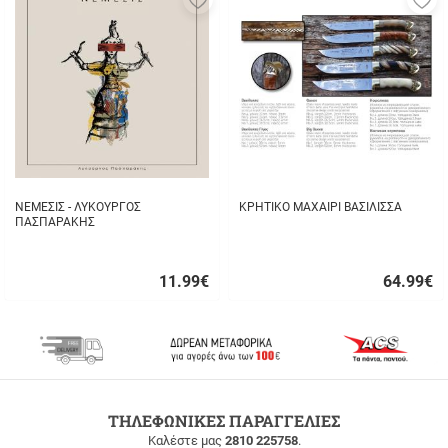
στα
σ
αγαπημένα
α
μου
μ
ΝΕΜΕΣΙΣ - ΛΥΚΟΥΡΓΟΣ
ΚΡΗΤΙΚΟ ΜΑΧΑΙΡΙ ΒΑΣΙΛΙΣΣΑ
ΠΑΣΠΑΡΑΚΗΣ
11.99
€
64.99
€
Γρήγορη
Γρήγορη
αγορά
αγορά
ΔΩΡΕΑΝ
ΤΗΛΕΦΩΝΙΚΕΣ ΠΑΡΑΓΓΕΛΙΕΣ
ΜΕΤΑΦΟΡΙΚΑ
Καλέστε μας
2810 225758
.