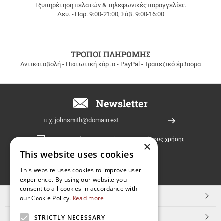
Εξυπηρέτηση πελατών & τηλεφωνικές παραγγελίες.
ΔΩΡΕΑΝ
Δευ. - Παρ. 9:00-21:00, Σάβ. 9:00-16:00
ΜΕΤΑΦΟΡΙΚΑ
για
παραγγελίες
άνω
των
ΤΡΟΠΟΙ ΠΛΗΡΩΜΗΣ
100
Αντικαταβολή - Πιστωτική κάρτα - PayPal - Τραπεζικό έμβασμα
ευρώ
σε
όλη
την
Newsletter
Ελλάδα!
Email
Εγγραφή
Έχω διαβάσει κι αποδέχομαι τους
όρους χρήσης
×
This website uses cookies
FOLLOW
This website uses cookies to improve user
experience. By using our website you
US
consent to all cookies in accordance with
TOP ΚΑΤΗΓΟΡΙΕΣ
our Cookie Policy.
Read more
ΕΞΥΠΗΡΕΤΗΣΗ ΠΕΛΑΤΩΝ
STRICTLY NECESSARY