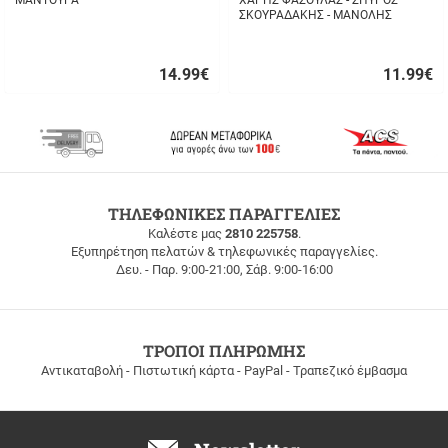
ΜΑΝΤΟΥΡΑ
ΧΑΡΗΣ ΦΑΣΟΥΛΑΣ - ΣΠΥΡΟΣ
ΣΚΟΥΡΑΔΑΚΗΣ - ΜΑΝΟΛΗΣ
ΔΡΙΜΗΣ - ΑΥΘΟΡΜΗΤΑ ΚΙ
ΑΛΗΘΙΝΑ...
14.99
€
11.99
€
Γρήγορη
Γρήγορη
αγορά
αγορά
ΔΩΡΕΑΝ
ΤΗΛΕΦΩΝΙΚΕΣ ΠΑΡΑΓΓΕΛΙΕΣ
ΜΕΤΑΦΟΡΙΚΑ
Καλέστε μας
2810 225758
.
Εξυπηρέτηση πελατών & τηλεφωνικές παραγγελίες.
ΔΩΡΕΑΝ
Δευ. - Παρ. 9:00-21:00, Σάβ. 9:00-16:00
ΜΕΤΑΦΟΡΙΚΑ
για
παραγγελίες
άνω
των
ΤΡΟΠΟΙ ΠΛΗΡΩΜΗΣ
100
Αντικαταβολή - Πιστωτική κάρτα - PayPal - Τραπεζικό έμβασμα
ευρώ
σε
όλη
την