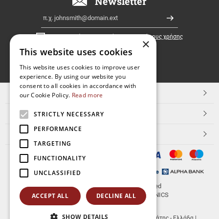
Newsletter
Ελλάδα!
Email
Εγγραφή
Έχω διαβάσει κι αποδέχομαι τους
όρους χρήσης
×
This website uses cookies
FOLLOW
This website uses cookies to improve user
experience. By using our website you
US
consent to all cookies in accordance with
TOP ΚΑΤΗΓΟΡΙΕΣ
our Cookie Policy.
Read more
ΕΞΥΠΗΡΕΤΗΣΗ ΠΕΛΑΤΩΝ
STRICTLY NECESSARY
PERFORMANCE
Aerakis.net
TARGETING
FUNCTIONALITY
UNCLASSIFIED
© 2026
aerakis.net
All rights reserved
Designed & developed by
NETMECHANICS
ACCEPT ALL
DECLINE ALL
SHOW DETAILS
aerakis.net
Πλ.Κοραή 14
Τ.Κ. 71202
,
Ηράκλειο Κρήτης - Ελλάδα
|