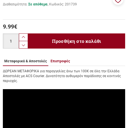
Διαθεσιμότητα:
Σε απόθεμα
Κωδικός:
201739
Προσ
στα
αγαπ
μου
9.99
€
Ποσότητα
product.increase.quantity
Προσθήκη στο καλάθι
product.decrease.quantity
Μεταφορικά & Αποστολές
Επιστροφές
ΔΩΡΕΑΝ ΜΕΤΑΦΟΡΙΚΑ για παραγγελίες άνω των 100€ σε όλη την Ελλάδα
Αποστολές με ACS Courier. Δυνατότητα αυθυμερόν παράδοσης σε κοντινές
περιοχές.