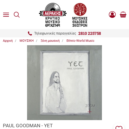
είσιμο
ΑΝΑΖΗΤΗΣΗ
ton.menuForth
MENU
Καλ
Είσοδος
0.0
Αγο
-
Εγγραφή
ton.menuForth
2810 225758
Τηλεφωνικές παραγγελίες
Αρχική
ΜΟΥΣΙΚΗ
Ξένη μουσική
Ethnic-World Music
ton.menuForth
ton.menuForth
ton.menuForth
ZOOM
PAUL GOODMAN - YET