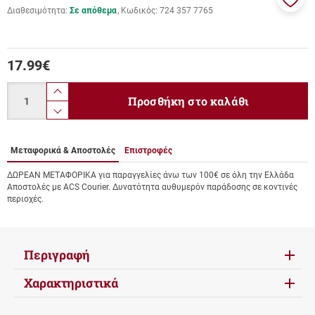
Διαθεσιμότητα:
Σε απόθεμα
Κωδικός:
724 357 7765
Προσ
στα
αγαπ
μου
17.99
€
Ποσότητα
product.increase.quantity
Προσθήκη στο καλάθι
product.decrease.quantity
Μεταφορικά & Αποστολές
Επιστροφές
ΔΩΡΕΑΝ ΜΕΤΑΦΟΡΙΚΑ για παραγγελίες άνω των 100€ σε όλη την Ελλάδα
Αποστολές με ACS Courier. Δυνατότητα αυθυμερόν παράδοσης σε κοντινές
περιοχές.
Περιγραφή
Χαρακτηριστικά