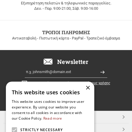
Εξυπηρέτηση πελατών & τηλεφωνικές παραγγελίες.
ΔΩΡΕΑΝ
Δευ. - Παρ. 9:00-21:00, Σάβ. 9:00-16:00
ΜΕΤΑΦΟΡΙΚΑ
για
παραγγελίες
άνω
των
ΤΡΟΠΟΙ ΠΛΗΡΩΜΗΣ
100
Αντικαταβολή - Πιστωτική κάρτα - PayPal - Τραπεζικό έμβασμα
ευρώ
σε
όλη
την
Newsletter
Ελλάδα!
Email
Εγγραφή
Έχω διαβάσει κι αποδέχομαι τους
όρους χρήσης
×
This website uses cookies
FOLLOW
This website uses cookies to improve user
experience. By using our website you
US
consent to all cookies in accordance with
TOP ΚΑΤΗΓΟΡΙΕΣ
our Cookie Policy.
Read more
ΕΞΥΠΗΡΕΤΗΣΗ ΠΕΛΑΤΩΝ
STRICTLY NECESSARY