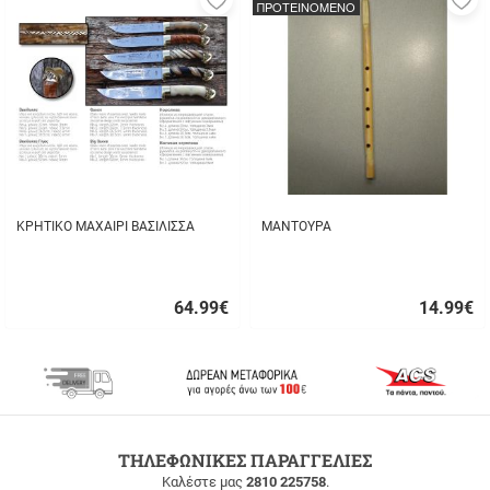
ΠΡΟΤΕΙΝΟΜΕΝΟ
στα
σ
αγαπημένα
α
μου
μ
ΚΡΗΤΙΚΟ ΜΑΧΑΙΡΙ ΒΑΣΙΛΙΣΣΑ
ΜΑΝΤΟΥΡΑ
64.99
€
14.99
€
Γρήγορη
Γρήγορη
αγορά
αγορά
ΔΩΡΕΑΝ
ΤΗΛΕΦΩΝΙΚΕΣ ΠΑΡΑΓΓΕΛΙΕΣ
ΜΕΤΑΦΟΡΙΚΑ
Καλέστε μας
2810 225758
.