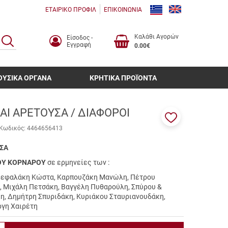
ΕΤΑΙΡΙΚΟ ΠΡΟΦΙΛ
ΕΠΙΚΟΙΝΩΝΙΑ
Καλάθι Αγορών
Είσοδος -
ΑΝΑΖΗΤΗΣΗ
Εγγραφή
0.00€
ΟΥΣΙΚΑ ΟΡΓΑΝΑ
ΚΡΗΤΙΚΑ ΠΡΟΪΟΝΤΑ
ΑΙ ΑΡΕΤΟΥΣΑ / ΔΙΑΦΟΡΟΙ
Προσθήκη
Κωδικός:
4464656413
στα
αγαπημένα
ΣΑ
μου
ΟΥ ΚΟΡΝΑΡΟΥ
σε ερμηνείες των :
ρεφαλάκη Κώστα, Καρπουζάκη Μανώλη, Πέτρου
, Μιχάλη Πετσάκη, Βαγγέλη Πυθαρούλη, Σπύρου &
, Δημήτρη Σπυριδάκη, Κυριάκου Σταυριανουδάκη,
γη Χαιρέτη