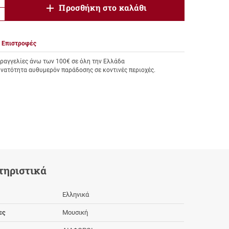
product.increase.quantity
Προσθήκη στο καλάθι
product.decrease.quantity
Επιστροφές
αγγελίες άνω των 100€ σε όλη την Ελλάδα
υνατότητα αυθυμερόν παράδοσης σε κοντινές περιοχές.
τηριστικά
Ελληνικά
ες
Μουσική