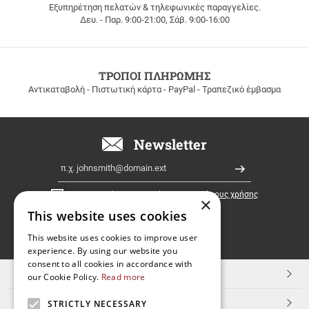
Εξυπηρέτηση πελατών & τηλεφωνικές παραγγελίες.
ΔΩΡΕΑΝ
Δευ. - Παρ. 9:00-21:00, Σάβ. 9:00-16:00
ΜΕΤΑΦΟΡΙΚΑ
για
παραγγελίες
άνω
των
ΤΡΟΠΟΙ ΠΛΗΡΩΜΗΣ
100
Αντικαταβολή - Πιστωτική κάρτα - PayPal - Τραπεζικό έμβασμα
ευρώ
σε
όλη
την
Newsletter
Ελλάδα!
Email
Εγγραφή
Έχω διαβάσει κι αποδέχομαι τους
όρους χρήσης
×
This website uses cookies
FOLLOW
This website uses cookies to improve user
experience. By using our website you
US
consent to all cookies in accordance with
TOP ΚΑΤΗΓΟΡΙΕΣ
our Cookie Policy.
Read more
ΕΞΥΠΗΡΕΤΗΣΗ ΠΕΛΑΤΩΝ
STRICTLY NECESSARY