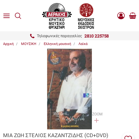
είσιμο
ΑΝΑΖΗΤΗΣΗ
ton.menuForth
MENU
Καλ
Είσοδος
0.0
Αγο
-
Εγγραφή
ton.menuForth
2810 225758
Τηλεφωνικές παραγγελίες
Αρχική
ΜΟΥΣΙΚΗ
Ελληνική μουσική
Λαϊκά
ton.menuForth
ton.menuForth
ton.menuForth
ZOOM
ΜΙΑ ΖΩΗ ΣΤΕΛΙΟΣ ΚΑΖΑΝΤΖΙΔΗΣ (CD+DVD)