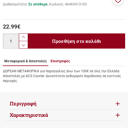
Διαθεσιμότητα:
Σε απόθεμα
Κωδικός:
46465413103
Προσ
στα
αγαπ
μου
22.99
€
Ποσότητα
product.increase.quantity
Προσθήκη στο καλάθι
product.decrease.quantity
Μεταφορικά & Αποστολές
Επιστροφές
ΔΩΡΕΑΝ ΜΕΤΑΦΟΡΙΚΑ για παραγγελίες άνω των 100€ σε όλη την Ελλάδα
Αποστολές με ACS Courier. Δυνατότητα αυθυμερόν παράδοσης σε κοντινές
περιοχές.
Περιγραφή
Χαρακτηριστικά