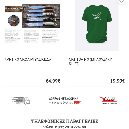
στα
σ
αγαπημένα
α
μου
μ
ΚΡΗΤΙΚΟ ΜΑΧΑΙΡΙ ΒΑΣΙΛΙΣΣΑ
ΜΑΝΤΟΛΙΝΟ (ΜΠΛΟΥΖΑΚΙ/T-
SHIRT)
64.99
€
19.99
€
Γρήγορη
Γρήγορη
αγορά
αγορά
ΔΩΡΕΑΝ
ΤΗΛΕΦΩΝΙΚΕΣ ΠΑΡΑΓΓΕΛΙΕΣ
ΜΕΤΑΦΟΡΙΚΑ
Καλέστε μας
2810 225758
.