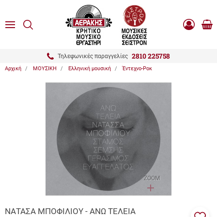
είσιμο
ΑΝΑΖΗΤΗΣΗ
ton.menuForth
MENU
Καλ
Είσοδος
0.0
Αγο
-
Εγγραφή
ton.menuForth
2810 225758
Τηλεφωνικές παραγγελίες
Αρχική
ΜΟΥΣΙΚΗ
Ελληνική μουσική
Έντεχνο-Ροκ
ton.menuForth
ton.menuForth
ton.menuForth
ZOOM
ΝΑΤΑΣΑ ΜΠΟΦΙΛΙΟΥ - ΑΝΩ ΤΕΛΕΙΑ