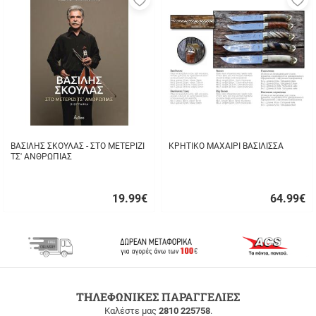
στα
σ
αγαπημένα
α
μου
μ
ΒΑΣΙΛΗΣ ΣΚΟΥΛΑΣ - ΣΤΟ ΜΕΤΕΡΙΖΙ
ΚΡΗΤΙΚΟ ΜΑΧΑΙΡΙ ΒΑΣΙΛΙΣΣΑ
ΤΣ' ΑΝΘΡΩΠΙΑΣ
19.99
€
64.99
€
Γρήγορη
Γρήγορη
αγορά
αγορά
ΔΩΡΕΑΝ
ΤΗΛΕΦΩΝΙΚΕΣ ΠΑΡΑΓΓΕΛΙΕΣ
ΜΕΤΑΦΟΡΙΚΑ
Καλέστε μας
2810 225758
.