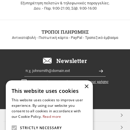
Εξυπηρέτηση πελατών & τηλεφωνικές παραγγελίες.
ΔΩΡΕΑΝ
Δευ. - Παρ. 9:00-21:00, Σάβ. 9:00-16:00
ΜΕΤΑΦΟΡΙΚΑ
για
παραγγελίες
άνω
των
ΤΡΟΠΟΙ ΠΛΗΡΩΜΗΣ
100
Αντικαταβολή - Πιστωτική κάρτα - PayPal - Τραπεζικό έμβασμα
ευρώ
σε
όλη
την
Newsletter
Ελλάδα!
Email
Εγγραφή
Έχω διαβάσει κι αποδέχομαι τους
όρους χρήσης
×
This website uses cookies
FOLLOW
This website uses cookies to improve user
experience. By using our website you
US
consent to all cookies in accordance with
TOP ΚΑΤΗΓΟΡΙΕΣ
our Cookie Policy.
Read more
ΕΞΥΠΗΡΕΤΗΣΗ ΠΕΛΑΤΩΝ
STRICTLY NECESSARY