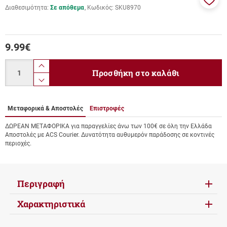
Διαθεσιμότητα:
Σε απόθεμα
Κωδικός:
SKU8970
Προσ
στα
αγαπ
μου
9.99
€
Ποσότητα
product.increase.quantity
Προσθήκη στο καλάθι
product.decrease.quantity
Μεταφορικά & Αποστολές
Επιστροφές
ΔΩΡΕΑΝ ΜΕΤΑΦΟΡΙΚΑ για παραγγελίες άνω των 100€ σε όλη την Ελλάδα
Αποστολές με ACS Courier. Δυνατότητα αυθυμερόν παράδοσης σε κοντινές
περιοχές.
Περιγραφή
Χαρακτηριστικά