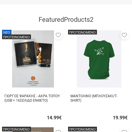
FeaturedProducts2
NEO
ΠΡΟΤΕΙΝΟΜΕΝΟ
Προσθήκη
Π
ΠΡΟΤΕΙΝΟΜΕΝΟ
στα
σ
αγαπημένα
α
μου
μ
ΓΙΩΡΓΟΣ ΨΑΡΑΚΗΣ - ΑΚΡΑ ΤΟΠΟΥ
ΜΑΝΤΟΛΙΝΟ (ΜΠΛΟΥΖΑΚΙ/T-
(USB + 16ΣΕΛΙΔΟ ΕΝΘΕΤΟ)
SHIRT)
14.99
€
19.99
€
Γρήγορη
Γρήγορη
αγορά
αγορά
ΠΡΟΤΕΙΝΟΜΕΝΟ
ΠΡΟΤΕΙΝΟΜΕΝΟ
Προσθήκη
Π