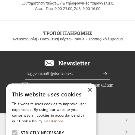
Εξυπηρέτηση πελατών & τηλεφωνικές παραγγελίες.
ΔΩΡΕΑΝ
Δευ. - Παρ. 9:00-21:00, Σάβ. 9:00-16:00
ΜΕΤΑΦΟΡΙΚΑ
για
παραγγελίες
άνω
των
ΤΡΟΠΟΙ ΠΛΗΡΩΜΗΣ
100
Αντικαταβολή - Πιστωτική κάρτα - PayPal - Τραπεζικό έμβασμα
ευρώ
σε
όλη
την
Newsletter
Ελλάδα!
Email
Εγγραφή
Έχω διαβάσει κι αποδέχομαι τους
όρους χρήσης
×
This website uses cookies
FOLLOW
This website uses cookies to improve user
experience. By using our website you
US
consent to all cookies in accordance with
TOP ΚΑΤΗΓΟΡΙΕΣ
our Cookie Policy.
Read more
ΕΞΥΠΗΡΕΤΗΣΗ ΠΕΛΑΤΩΝ
STRICTLY NECESSARY