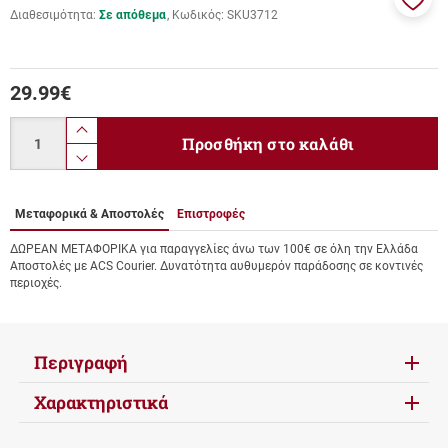
Διαθεσιμότητα:
Σε απόθεμα
Κωδικός:
SKU3712
Προσ
στα
αγαπ
μου
29.99
€
Ποσότητα
product.increase.quantity
Προσθήκη στο καλάθι
product.decrease.quantity
Μεταφορικά & Αποστολές
Επιστροφές
ΔΩΡΕΑΝ ΜΕΤΑΦΟΡΙΚΑ για παραγγελίες άνω των 100€ σε όλη την Ελλάδα
Αποστολές με ACS Courier. Δυνατότητα αυθυμερόν παράδοσης σε κοντινές
περιοχές.
Περιγραφή
Χαρακτηριστικά