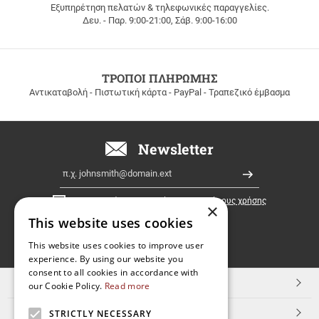
Εξυπηρέτηση πελατών & τηλεφωνικές παραγγελίες.
ΔΩΡΕΑΝ
Δευ. - Παρ. 9:00-21:00, Σάβ. 9:00-16:00
ΜΕΤΑΦΟΡΙΚΑ
για
παραγγελίες
άνω
των
ΤΡΟΠΟΙ ΠΛΗΡΩΜΗΣ
100
Αντικαταβολή - Πιστωτική κάρτα - PayPal - Τραπεζικό έμβασμα
ευρώ
σε
όλη
την
Newsletter
Ελλάδα!
Email
Εγγραφή
Έχω διαβάσει κι αποδέχομαι τους
όρους χρήσης
×
This website uses cookies
FOLLOW
This website uses cookies to improve user
experience. By using our website you
US
consent to all cookies in accordance with
TOP ΚΑΤΗΓΟΡΙΕΣ
our Cookie Policy.
Read more
ΕΞΥΠΗΡΕΤΗΣΗ ΠΕΛΑΤΩΝ
STRICTLY NECESSARY