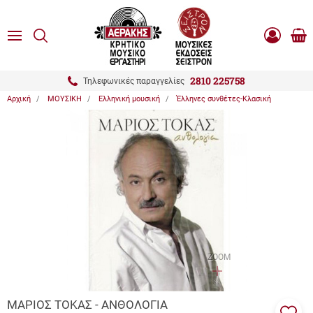
είσιμο
ΑΝΑΖΗΤΗΣΗ
ton.menuForth
MENU
Καλ
Είσοδος
0.0
Αγο
-
Εγγραφή
ton.menuForth
2810 225758
Τηλεφωνικές παραγγελίες
Αρχική
ΜΟΥΣΙΚΗ
Ελληνική μουσική
Έλληνες συνθέτες-Κλασική
ton.menuForth
ton.menuForth
ton.menuForth
ZOOM
ΜΑΡΙΟΣ ΤΟΚΑΣ - ΑΝΘΟΛΟΓΙΑ