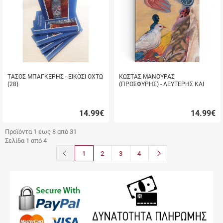
ΤΑΣΟΣ ΜΠΑΓΚΕΡΗΣ - ΕΙΚΟΣΙ ΟXΤΩ
ΚΩΣΤΑΣ ΜΑΝΟΥΡΑΣ
(28)
(ΠΡΟΣΦΥΡΗΣ) - ΛΕΥΤΕΡΗΣ ΚΑΙ
ΕΙΡΗΝΗ
14.99
€
14.99
€
Γρήγορη
Γρήγορη
αγορά
αγορά
Προϊόντα 1 έως 8 από 31
Σελίδα 1 από 4
button.prev
button.next
1
2
3
4