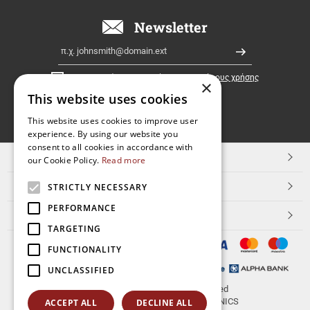
όλη
την
Newsletter
Ελλάδα!
Email
Εγγραφή
Έχω διαβάσει κι αποδέχομαι τους
όρους χρήσης
×
This website uses cookies
FOLLOW
This website uses cookies to improve user
experience. By using our website you
US
consent to all cookies in accordance with
TOP ΚΑΤΗΓΟΡΙΕΣ
our Cookie Policy.
Read more
ΕΞΥΠΗΡΕΤΗΣΗ ΠΕΛΑΤΩΝ
STRICTLY NECESSARY
PERFORMANCE
Aerakis.net
TARGETING
FUNCTIONALITY
UNCLASSIFIED
© 2026
aerakis.net
All rights reserved
Designed & developed by
NETMECHANICS
ACCEPT ALL
DECLINE ALL