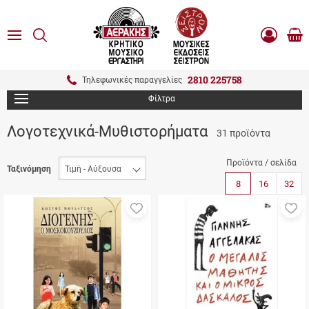
είσιμο
ΑΝΑΖΗΤΗΣΗ
ton.menuForth
MENU
Καλ
Είσοδος
0.0
Αγο
-
Εγγραφή
ton.menuForth
2810 225758
Τηλεφωνικές παραγγελίες
Φίλτρα
ton.menuForth
Λογοτεχνικά-Μυθιστορήματα
31 προϊόντα
ton.menuForth
ton.menuForth
Προϊόντα / σελίδα
Ταξινόμηση
8
16
32
Προσθήκη
Π
στα
σ
αγαπημένα
α
μου
μ