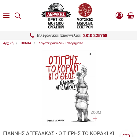
είσιμο
ΑΝΑΖΗΤΗΣΗ
ton.menuForth
MENU
Καλ
Είσοδος
0.0
Αγο
-
Εγγραφή
ton.menuForth
2810 225758
Τηλεφωνικές παραγγελίες
Αρχική
ΒΙΒΛΙΑ
Λογοτεχνικά-Μυθιστορήματα
ton.menuForth
ton.menuForth
ton.menuForth
ZOOM
ΓΙΑΝΝΗΣ ΑΓΓΕΛΑΚΑΣ - Ο ΤΙΓΡΗΣ ΤΟ ΚΟΡΑΚΙ ΚΙ