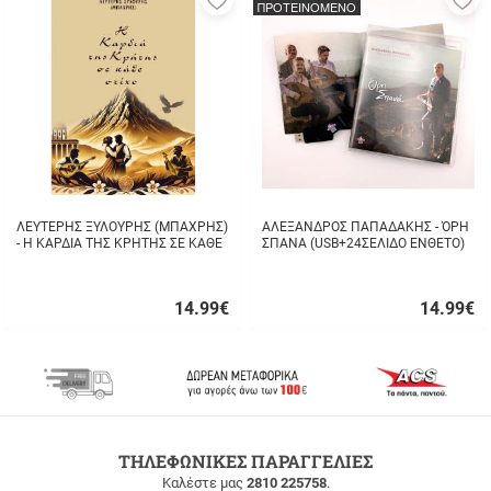
ΠΡΟΤΕΙΝΟΜΕΝΟ
στα
σ
αγαπημένα
α
μου
μ
ΛΕΥΤΕΡΗΣ ΞΥΛΟΥΡΗΣ (ΜΠΑΧΡΗΣ)
ΑΛΕΞΑΝΔΡΟΣ ΠΑΠΑΔΑΚΗΣ - ΌΡΗ
- Η ΚΑΡΔΙΑ ΤΗΣ ΚΡΗΤΗΣ ΣΕ ΚΑΘΕ
ΣΠΑΝΑ (USB+24ΣΕΛΙΔΟ ΕΝΘΕΤΟ)
ΣΤΙΧΟ
14.99
€
14.99
€
Γρήγορη
Γρήγορη
αγορά
αγορά
ΔΩΡΕΑΝ
ΤΗΛΕΦΩΝΙΚΕΣ ΠΑΡΑΓΓΕΛΙΕΣ
ΜΕΤΑΦΟΡΙΚΑ
Καλέστε μας
2810 225758
.