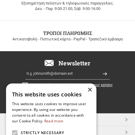
Εξυπηρέτηση πελατών & τηλεφωνικές παραγγελίες.
ΔΩΡΕΑΝ
Δευ. - Παρ. 9:00-21:00, Σάβ. 9:00-16:00
ΜΕΤΑΦΟΡΙΚΑ
για
παραγγελίες
άνω
των
ΤΡΟΠΟΙ ΠΛΗΡΩΜΗΣ
100
Αντικαταβολή - Πιστωτική κάρτα - PayPal - Τραπεζικό έμβασμα
ευρώ
σε
όλη
την
Newsletter
Ελλάδα!
Email
Εγγραφή
Έχω διαβάσει κι αποδέχομαι τους
όρους χρήσης
×
This website uses cookies
FOLLOW
This website uses cookies to improve user
experience. By using our website you
US
consent to all cookies in accordance with
TOP ΚΑΤΗΓΟΡΙΕΣ
our Cookie Policy.
Read more
ΕΞΥΠΗΡΕΤΗΣΗ ΠΕΛΑΤΩΝ
STRICTLY NECESSARY