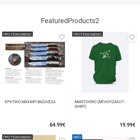
FeaturedProducts2
ΠΡΟΤΕΙΝΟΜΕΝΟ
ΠΡΟΤΕΙΝΟΜΕΝΟ
Προσθήκη
Π
στα
σ
αγαπημένα
α
μου
μ
ΚΡΗΤΙΚΟ ΜΑΧΑΙΡΙ ΒΑΣΙΛΙΣΣΑ
ΜΑΝΤΟΛΙΝΟ (ΜΠΛΟΥΖΑΚΙ/T-
SHIRT)
64.99
€
19.99
€
Γρήγορη
Γρήγορη
αγορά
αγορά
ΠΡΟΤΕΙΝΟΜΕΝΟ
NEO
Προσθήκη
Π