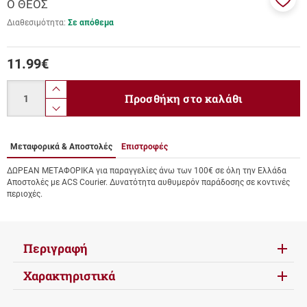
Ο ΘΕΟΣ
Προσ
Διαθεσιμότητα:
Σε απόθεμα
στα
αγαπ
μου
11.99
€
Ποσότητα
product.increase.quantity
Προσθήκη στο καλάθι
product.decrease.quantity
Μεταφορικά & Αποστολές
Επιστροφές
ΔΩΡΕΑΝ ΜΕΤΑΦΟΡΙΚΑ για παραγγελίες άνω των 100€ σε όλη την Ελλάδα
Αποστολές με ACS Courier. Δυνατότητα αυθυμερόν παράδοσης σε κοντινές
περιοχές.
Περιγραφή
Χαρακτηριστικά