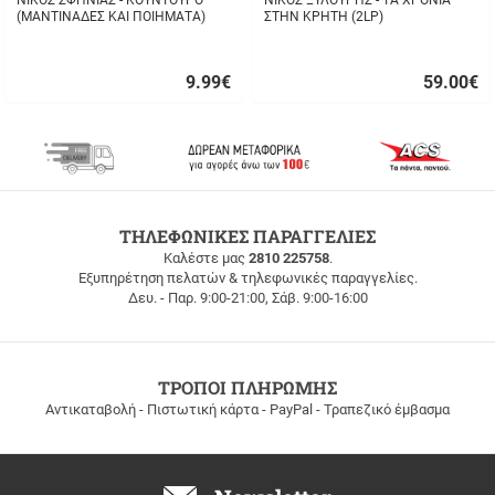
ΝΙΚΟΣ ΣΦΗΝΙΑΣ - ΚΟΥΝΤΟΥΡΟ
ΝΙΚΟΣ ΞΥΛΟΥΡΗΣ - ΤΑ ΧΡΟΝΙΑ
(ΜΑΝΤΙΝΑΔΕΣ ΚΑΙ ΠΟΙΗΜΑΤΑ)
ΣΤΗΝ ΚΡΗΤΗ (2LP)
9.99
€
59.00
€
Γρήγορη
Γρήγορη
αγορά
αγορά
ΔΩΡΕΑΝ
ΤΗΛΕΦΩΝΙΚΕΣ ΠΑΡΑΓΓΕΛΙΕΣ
ΜΕΤΑΦΟΡΙΚΑ
Καλέστε μας
2810 225758
.
Εξυπηρέτηση πελατών & τηλεφωνικές παραγγελίες.
ΔΩΡΕΑΝ
Δευ. - Παρ. 9:00-21:00, Σάβ. 9:00-16:00
ΜΕΤΑΦΟΡΙΚΑ
για
παραγγελίες
άνω
των
ΤΡΟΠΟΙ ΠΛΗΡΩΜΗΣ
100
Αντικαταβολή - Πιστωτική κάρτα - PayPal - Τραπεζικό έμβασμα
ευρώ
σε
όλη
την