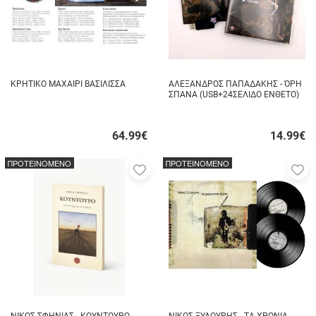
ΚΡΗΤΙΚΟ ΜΑΧΑΙΡΙ ΒΑΣΙΛΙΣΣΑ
ΑΛΕΞΑΝΔΡΟΣ ΠΑΠΑΔΑΚΗΣ - ΌΡΗ
ΣΠΑΝΑ (USB+24ΣΕΛΙΔΟ ΕΝΘΕΤΟ)
64.99
€
14.99
€
Γρήγορη
Γρήγορη
αγορά
αγορά
ΠΡΟΤΕΙΝΟΜΕΝΟ
ΠΡΟΤΕΙΝΟΜΕΝΟ
Προσθήκη
Π
στα
σ
αγαπημένα
α
μου
μ