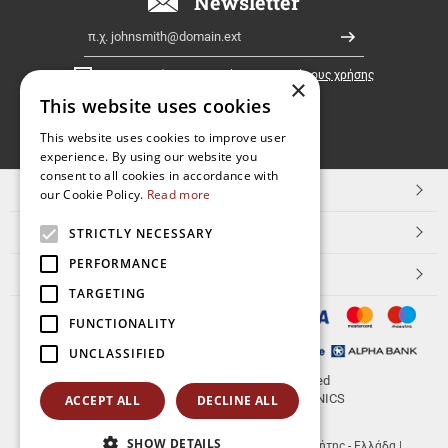
Newsletter
Ελλάδα!
Email
Εγγραφή
Έχω διαβάσει κι αποδέχομαι τους
όρους χρήσης
×
This website uses cookies
FOLLOW
This website uses cookies to improve user
experience. By using our website you
US
consent to all cookies in accordance with
TOP ΚΑΤΗΓΟΡΙΕΣ
our Cookie Policy.
Read more
ΕΞΥΠΗΡΕΤΗΣΗ ΠΕΛΑΤΩΝ
STRICTLY NECESSARY
PERFORMANCE
Aerakis.net
TARGETING
FUNCTIONALITY
UNCLASSIFIED
© 2026
aerakis.net
All rights reserved
Designed & developed by
NETMECHANICS
ACCEPT ALL
DECLINE ALL
SHOW DETAILS
aerakis.net
Πλ.Κοραή 14
Τ.Κ. 71202
,
Ηράκλειο Κρήτης - Ελλάδα
|