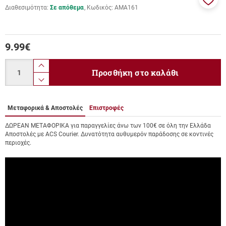
Διαθεσιμότητα:
Σε απόθεμα
Κωδικός:
ΑΜΑ161
Προσ
στα
αγαπ
μου
9.99
€
Ποσότητα
product.increase.quantity
Προσθήκη στο καλάθι
product.decrease.quantity
Μεταφορικά & Αποστολές
Επιστροφές
ΔΩΡΕΑΝ ΜΕΤΑΦΟΡΙΚΑ για παραγγελίες άνω των 100€ σε όλη την Ελλάδα
Αποστολές με ACS Courier. Δυνατότητα αυθυμερόν παράδοσης σε κοντινές
περιοχές.