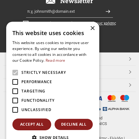
Newsletter
Ελλάδα!
Email
Εγγραφή
Έχω διαβάσει κι αποδέχομαι τους
όρους χρήσης
×
This website uses cookies
FOLLOW
This website uses cookies to improve user
experience. By using our website you
US
consent to all cookies in accordance with
TOP ΚΑΤΗΓΟΡΙΕΣ
our Cookie Policy.
Read more
ΕΞΥΠΗΡΕΤΗΣΗ ΠΕΛΑΤΩΝ
STRICTLY NECESSARY
PERFORMANCE
Aerakis.net
TARGETING
FUNCTIONALITY
UNCLASSIFIED
© 2026
aerakis.net
All rights reserved
Designed & developed by
NETMECHANICS
ACCEPT ALL
DECLINE ALL
SHOW DETAILS
aerakis.net
Πλ.Κοραή 14
Τ.Κ. 71202
,
Ηράκλειο Κρήτης - Ελλάδα
|