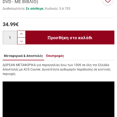
DVD - ΜΕ ΒΙΒΛΙΟ)
Προσ
Διαθεσιμότητα:
Σε απόθεμα
Κωδικός:
S.A 705
στα
αγαπ
μου
34.99
€
Ποσότητα
product.increase.quantity
Προσθήκη στο καλάθι
product.decrease.quantity
Μεταφορικά & Αποστολές
Επιστροφές
ΔΩΡΕΑΝ ΜΕΤΑΦΟΡΙΚΑ για παραγγελίες άνω των 100€ σε όλη την Ελλάδα
Αποστολές με ACS Courier. Δυνατότητα αυθυμερόν παράδοσης σε κοντινές
περιοχές.