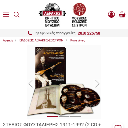
είσιμο
ΑΝΑΖΗΤΗΣΗ
ton.menuForth
MENU
Καλ
Είσοδος
0.0
Αγο
-
Εγγραφή
ton.menuForth
2810 225758
Τηλεφωνικές παραγγελίες
Αρχική
ΕΚΔΟΣΕΙΣ ΑΕΡΑΚΗΣ-ΣΕΙΣΤΡΟΝ
Κασετίνες
ton.menuForth
ton.menuForth
ton.menuForth
button.prev
button.next
ZOOM
ΣΤΕΛΙΟΣ ΦΟΥΣΤΑΛΙΕΡΗΣ 1911-1992 (2 CD +