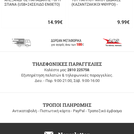
ΑΛΕΞΑΝΔΡΟΣ ΠΑΠΑΔΑΚΗΣ - ΌΡΗ
ΤΟΥ ΠΑΠΠΟΥ ΝΙΚΟΥ ΔΙΔΑΧΕΣ
ΣΠΑΝΑ (USB+24ΣΕΛΙΔΟ ΕΝΘΕΤΟ)
(ΚΑΖΑΝΤΖΑΚΙΚΟΙ ΨΙΘΥΡΟΙ) -
ΣΤΑΥΡΟΣ ΤΖΑΝΗΣ
14.99
€
9.99
€
Γρήγορη
Γρήγορη
αγορά
αγορά
ΔΩΡΕΑΝ
ΤΗΛΕΦΩΝΙΚΕΣ ΠΑΡΑΓΓΕΛΙΕΣ
ΜΕΤΑΦΟΡΙΚΑ
Καλέστε μας
2810 225758
.
Εξυπηρέτηση πελατών & τηλεφωνικές παραγγελίες.
ΔΩΡΕΑΝ
Δευ. - Παρ. 9:00-21:00, Σάβ. 9:00-16:00
ΜΕΤΑΦΟΡΙΚΑ
για
παραγγελίες
άνω
των
ΤΡΟΠΟΙ ΠΛΗΡΩΜΗΣ
100
Αντικαταβολή - Πιστωτική κάρτα - PayPal - Τραπεζικό έμβασμα
ευρώ
σε
όλη
την