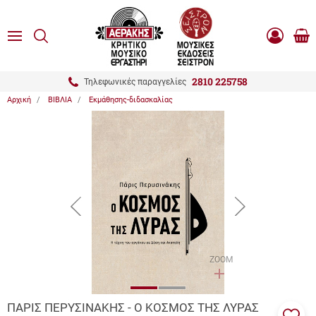
είσιμο
ΑΝΑΖΗΤΗΣΗ
ton.menuForth
MENU
Καλ
Είσοδος
0.0
Αγο
-
Εγγραφή
ton.menuForth
2810 225758
Τηλεφωνικές παραγγελίες
Αρχική
ΒΙΒΛΙΑ
Εκμάθησης-διδασκαλίας
ton.menuForth
ton.menuForth
ton.menuForth
button.prev
button.next
ZOOM
ΠΑΡΙΣ ΠΕΡΥΣΙΝΑΚΗΣ - Ο ΚΟΣΜΟΣ ΤΗΣ ΛΥΡΑΣ