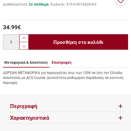
Διαθεσιμότητα:
Σε απόθεμα
Κωδικός:
979-0-9016028-8-5
Προσ
στα
αγαπ
μου
34.99
€
Ποσότητα
product.increase.quantity
Προσθήκη στο καλάθι
product.decrease.quantity
Μεταφορικά & Αποστολές
Επιστροφές
ΔΩΡΕΑΝ ΜΕΤΑΦΟΡΙΚΑ για παραγγελίες άνω των 100€ σε όλη την Ελλάδα
Αποστολές με ACS Courier. Δυνατότητα αυθυμερόν παράδοσης σε κοντινές
περιοχές.
Περιγραφή
Χαρακτηριστικά