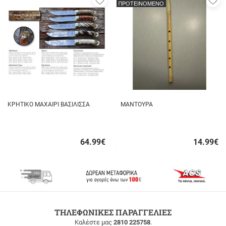
ΠΡΟΤΕΙΝΟΜΕΝΟ
στα
σ
αγαπημένα
α
μου
μ
ΚΡΗΤΙΚΟ ΜΑΧΑΙΡΙ ΒΑΣΙΛΙΣΣΑ
ΜΑΝΤΟΥΡΑ
64.99
€
14.99
€
Γρήγορη
Γρήγορη
αγορά
αγορά
ΔΩΡΕΑΝ
ΤΗΛΕΦΩΝΙΚΕΣ ΠΑΡΑΓΓΕΛΙΕΣ
ΜΕΤΑΦΟΡΙΚΑ
Καλέστε μας
2810 225758
.