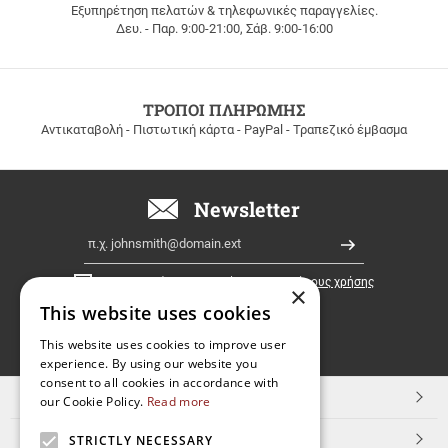
Εξυπηρέτηση πελατών & τηλεφωνικές παραγγελίες.
ΔΩΡΕΑΝ
Δευ. - Παρ. 9:00-21:00, Σάβ. 9:00-16:00
ΜΕΤΑΦΟΡΙΚΑ
για
παραγγελίες
άνω
των
ΤΡΟΠΟΙ ΠΛΗΡΩΜΗΣ
100
Αντικαταβολή - Πιστωτική κάρτα - PayPal - Τραπεζικό έμβασμα
ευρώ
σε
όλη
την
Newsletter
Ελλάδα!
Email
Εγγραφή
Έχω διαβάσει κι αποδέχομαι τους
όρους χρήσης
×
This website uses cookies
FOLLOW
This website uses cookies to improve user
experience. By using our website you
US
consent to all cookies in accordance with
TOP ΚΑΤΗΓΟΡΙΕΣ
our Cookie Policy.
Read more
ΕΞΥΠΗΡΕΤΗΣΗ ΠΕΛΑΤΩΝ
STRICTLY NECESSARY