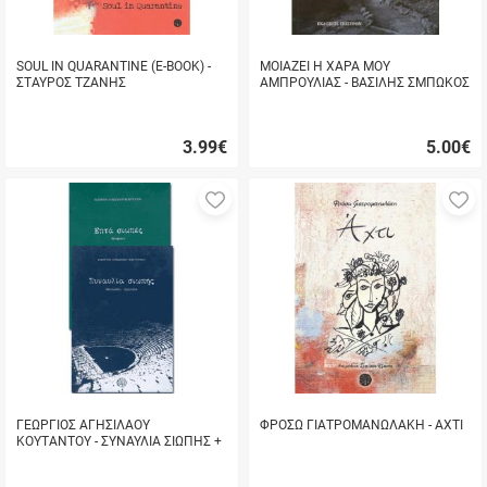
SOUL IN QUARANTINE (E-BOOK) -
ΜΟΙΑΖΕΙ Η ΧΑΡΑ ΜΟΥ
ΣΤΑΥΡΟΣ ΤΖΑΝΗΣ
ΑΜΠΡΟΥΛΙΑΣ - ΒΑΣΙΛΗΣ ΣΜΠΩΚΟΣ
(ΛΟΥΚΑΣ)
3.99
€
5.00
€
Γρήγορη
Γρήγορη
αγορά
αγορά
Προσθήκη
Π
στα
σ
αγαπημένα
α
μου
μ
ΓΕΩΡΓΙΟΣ ΑΓΗΣΙΛΑΟΥ
ΦΡΟΣΩ ΓΙΑΤΡΟΜΑΝΩΛΑΚΗ - ΑΧΤΙ
ΚΟΥΤΑΝΤΟΥ - ΣΥΝΑΥΛΙΑ ΣΙΩΠΗΣ +
ΕΠΤΑ ΣΙΩΠΕΣ