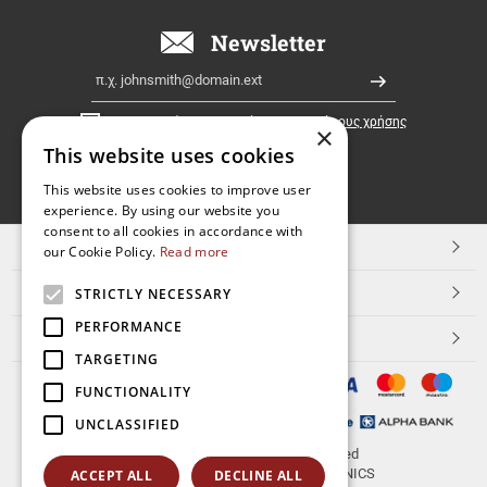
όλη
την
Newsletter
Ελλάδα!
Email
Εγγραφή
Έχω διαβάσει κι αποδέχομαι τους
όρους χρήσης
×
This website uses cookies
FOLLOW
This website uses cookies to improve user
experience. By using our website you
US
consent to all cookies in accordance with
TOP ΚΑΤΗΓΟΡΙΕΣ
our Cookie Policy.
Read more
ΕΞΥΠΗΡΕΤΗΣΗ ΠΕΛΑΤΩΝ
STRICTLY NECESSARY
PERFORMANCE
Aerakis.net
TARGETING
FUNCTIONALITY
UNCLASSIFIED
© 2026
aerakis.net
All rights reserved
Designed & developed by
NETMECHANICS
ACCEPT ALL
DECLINE ALL