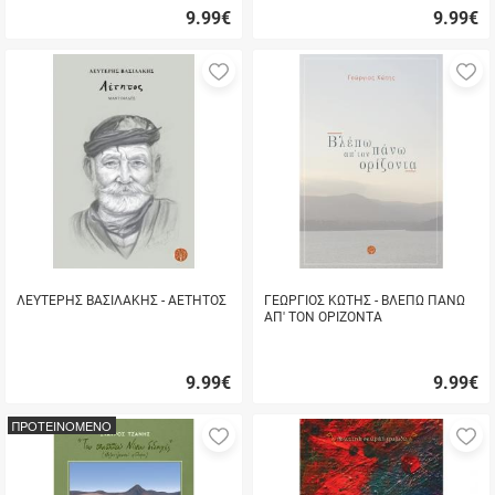
9.99
€
9.99
€
Γρήγορη
Γρήγορη
αγορά
αγορά
Προσθήκη
Π
στα
σ
αγαπημένα
α
μου
μ
ΛΕΥΤΕΡΗΣ ΒΑΣΙΛΑΚΗΣ - ΑΕΤΗΤΟΣ
ΓΕΩΡΓΙΟΣ ΚΩΤΗΣ - ΒΛΕΠΩ ΠΑΝΩ
ΑΠ' ΤΟΝ ΟΡΙΖΟΝΤΑ
9.99
€
9.99
€
Γρήγορη
Γρήγορη
αγορά
αγορά
ΠΡΟΤΕΙΝΟΜΕΝΟ
Προσθήκη
Π
στα
σ
αγαπημένα
α
μου
μ