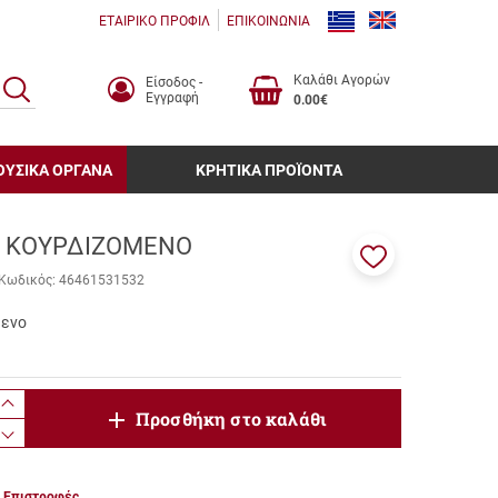
ΕΤΑΙΡΙΚΟ ΠΡΟΦΙΛ
ΕΠΙΚΟΙΝΩΝΙΑ
Καλάθι Αγορών
Είσοδος -
ΑΝΑΖΗΤΗΣΗ
Εγγραφή
0.00€
ΟΥΣΙΚΑ ΟΡΓΑΝΑ
ΚΡΗΤΙΚΑ ΠΡΟΪΟΝΤΑ
. ΚΟΥΡΔΙΖΟΜΕΝΟ
Προσθήκη
Κωδικός:
46461531532
στα
αγαπημένα
μενο
μου
product.increase.quantity
Προσθήκη στο καλάθι
product.decrease.quantity
Επιστροφές