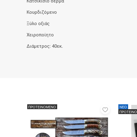
Κατσικίσιο δέρμα
Κουρδιζόμενο
Ξύλο οξιάς
Χειροποίητο
Διάμετρος: 40εκ.
ΠΡΟΤΕΙΝΟΜΕΝΟ
NEO
Προσθήκη
ΠΡΟΤΕΙΝ
στα
αγαπημένα
μου