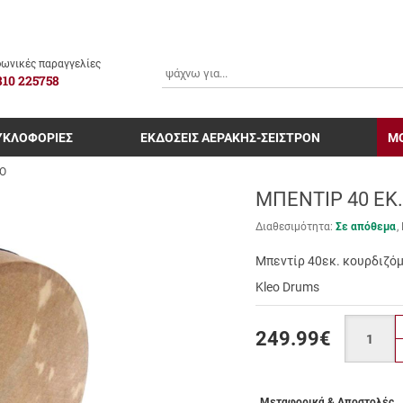
ΑΝΑΖΗΤΗΣΗ
ωνικές παραγγελίες
810 225758
ΥΚΛΟΦΟΡΙΕΣ
ΕΚΔΟΣΕΙΣ ΑΕΡΑΚΗΣ-ΣΕΙΣΤΡΟΝ
Μ
ΝΟ
ΜΠΕΝΤΙΡ 40 ΕΚ
Διαθεσιμότητα:
Σε απόθεμα
Μπεντίρ 40εκ. κουρδιζό
Kleo Drums
Ποσότητα
249.99
€
Μεταφορικά & Αποστολές