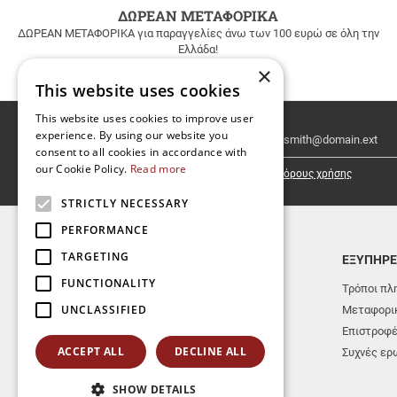
ΔΩΡΕΑΝ ΜΕΤΑΦΟΡΙΚΑ
ΔΩΡΕΑΝ ΜΕΤΑΦΟΡΙΚΑ για παραγγελίες άνω των 100 ευρώ σε όλη την
Ελλάδα!
×
This website uses cookies
This website uses cookies to improve user
Email
experience. By using our website you
Newsletter
consent to all cookies in accordance with
our Cookie Policy.
Read more
Έχω διαβάσει κι αποδέχομαι τους
όρους χρήσης
STRICTLY NECESSARY
PERFORMANCE
TARGETING
TOP ΚΑΤΗΓΟΡΙΕΣ
ΕΞΥΠΗΡΕ
FUNCTIONALITY
ΝΕΕΣ ΚΥΚΛΟΦΟΡΙΕΣ
Τρόποι πλ
UNCLASSIFIED
ΕΚΔΟΣΕΙΣ ΑΕΡΑΚΗΣ-ΣΕΙΣΤΡΟΝ
Μεταφορικ
ΜΟΥΣΙΚΑ ΟΡΓΑΝΑ
Επιστροφ
ACCEPT ALL
DECLINE ALL
ΒΙΒΛΙΑ
Συχνές ερ
SHOW DETAILS