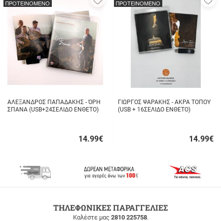
ΠΡΟΤΕΙΝΟΜΕΝΟ
ΠΡΟΤΕΙΝΟΜΕΝΟ
στα
σ
αγαπημένα
α
μου
μ
ΑΛΕΞΑΝΔΡΟΣ ΠΑΠΑΔΑΚΗΣ - ΌΡΗ
ΓΙΩΡΓΟΣ ΨΑΡΑΚΗΣ - ΑΚΡΑ ΤΟΠΟΥ
ΣΠΑΝΑ (USB+24ΣΕΛΙΔΟ ΕΝΘΕΤΟ)
(USB + 16ΣΕΛΙΔΟ ΕΝΘΕΤΟ)
14.99
€
14.99
€
Γρήγορη
Γρήγορη
αγορά
αγορά
ΔΩΡΕΑΝ
ΤΗΛΕΦΩΝΙΚΕΣ ΠΑΡΑΓΓΕΛΙΕΣ
ΜΕΤΑΦΟΡΙΚΑ
Καλέστε μας
2810 225758
.