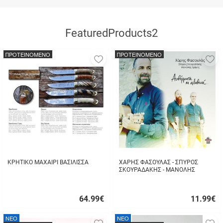
FeaturedProducts2
ΠΡΟΤΕΙΝΟΜΕΝΟ
ΠΡΟΤΕΙΝΟΜΕΝΟ
Προσθήκη
Π
στα
σ
αγαπημένα
α
μου
μ
ΚΡΗΤΙΚΟ ΜΑΧΑΙΡΙ ΒΑΣΙΛΙΣΣΑ
ΧΑΡΗΣ ΦΑΣΟΥΛΑΣ - ΣΠΥΡΟΣ
ΣΚΟΥΡΑΔΑΚΗΣ - ΜΑΝΟΛΗΣ
ΔΡΙΜΗΣ - ΑΥΘΟΡΜΗΤΑ ΚΙ
ΑΛΗΘΙΝΑ...
64.99
€
11.99
€
Γρήγορη
Γρήγορη
αγορά
αγορά
NEO
NEO
Προσθήκη
Π