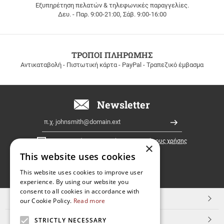
Εξυπηρέτηση πελατών & τηλεφωνικές παραγγελίες.
ΔΩΡΕΑΝ
Δευ. - Παρ. 9:00-21:00, Σάβ. 9:00-16:00
ΜΕΤΑΦΟΡΙΚΑ
για
παραγγελίες
άνω
των
ΤΡΟΠΟΙ ΠΛΗΡΩΜΗΣ
100
Αντικαταβολή - Πιστωτική κάρτα - PayPal - Τραπεζικό έμβασμα
ευρώ
σε
όλη
την
Newsletter
Ελλάδα!
Email
Εγγραφή
Έχω διαβάσει κι αποδέχομαι τους
όρους χρήσης
×
This website uses cookies
FOLLOW
This website uses cookies to improve user
experience. By using our website you
US
consent to all cookies in accordance with
TOP ΚΑΤΗΓΟΡΙΕΣ
our Cookie Policy.
Read more
ΕΞΥΠΗΡΕΤΗΣΗ ΠΕΛΑΤΩΝ
STRICTLY NECESSARY