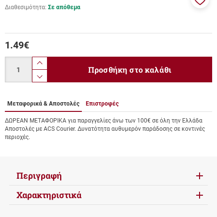
Διαθεσιμότητα:
Σε απόθεμα
Προσ
στα
αγαπ
μου
1.49
€
Ποσότητα
product.increase.quantity
Προσθήκη στο καλάθι
product.decrease.quantity
Μεταφορικά & Αποστολές
Επιστροφές
ΔΩΡΕΑΝ ΜΕΤΑΦΟΡΙΚΑ για παραγγελίες άνω των 100€ σε όλη την Ελλάδα
Αποστολές με ACS Courier. Δυνατότητα αυθυμερόν παράδοσης σε κοντινές
περιοχές.
Περιγραφή
Χαρακτηριστικά