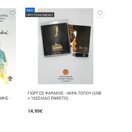
NEO
Προσθήκη
Προσθήκη
ΠΡΟΤΕΙΝΟΜΕΝΟ
στα
στα
αγαπημένα
αγαπημένα
μου
μου
ΓΙΩΡΓΟΣ ΨΑΡΑΚΗΣ - ΑΚΡΑ ΤΟΠΟΥ (USB
ΜΗΣ -
+ 16ΣΕΛΙΔΟ ΕΝΘΕΤΟ)
14.99
€