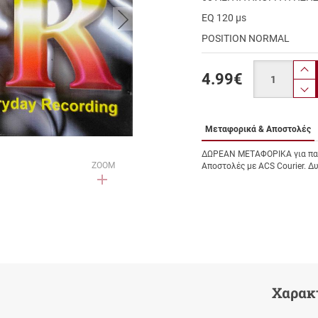
button.next
EQ 120 μs
POSITION NORMAL
Ποσότητα
4.99
€
pr
p
Μεταφορικά & Αποστολές
ΔΩΡΕΑΝ ΜΕΤΑΦΟΡΙΚΑ για παρ
ZOOM
Αποστολές με ACS Courier. Δ
Χαρακ