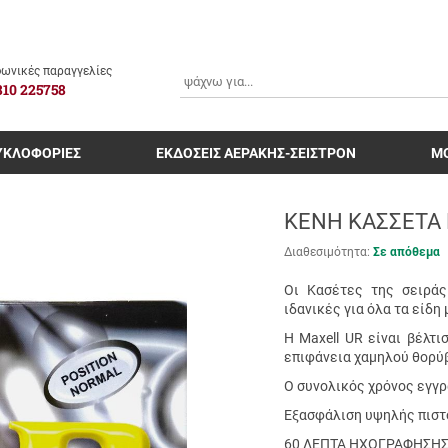
ΑΝΑΖΗΤΗΣΗ
ωνικές παραγγελίες
810 225758
ΥΚΛΟΦΟΡΙΕΣ
ΕΚΔΟΣΕΙΣ ΑΕΡΑΚΗΣ-ΣΕΙΣΤΡΟΝ
Μ
ΚΕΝΗ ΚΑΣΣΕΤΑ 
Διαθεσιμότητα:
Σε απόθεμα
Οι Κασέτες της σειράς
ιδανικές για όλα τα είδη
Η Maxell UR είναι βέλτ
επιφάνεια χαμηλού θορύβ
Ο συνολικός χρόνος εγγρ
Εξασφάλιση υψηλής πιστ
60 ΛΕΠΤΑ ΗΧΟΓΡΑΦΗΣΗ