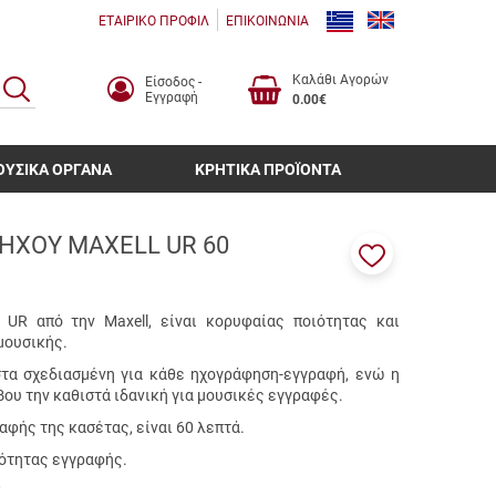
ΕΤΑΙΡΙΚΟ ΠΡΟΦΙΛ
ΕΠΙΚΟΙΝΩΝΙΑ
Καλάθι Αγορών
Είσοδος -
ΑΝΑΖΗΤΗΣΗ
Εγγραφή
0.00€
ΟΥΣΙΚΑ ΟΡΓΑΝΑ
ΚΡΗΤΙΚΑ ΠΡΟΪΟΝΤΑ
ΗΧΟΥ MAXELL UR 60
Προσθήκη
στα
αγαπημένα
 UR από την Maxell, είναι κορυφαίας ποιότητας και
μου
 μουσικής.
ιστα σχεδιασμένη για κάθε ηχογράφηση-εγγραφή, ενώ η
ου την καθιστά ιδανική για μουσικές εγγραφές.
αφής της κασέτας, είναι 60 λεπτά.
ότητας εγγραφής.
Σ