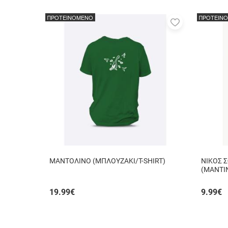
ΠΡΟΤΕΙΝΟΜΕΝΟ
ΠΡΟΤΕΙΝ
Προσθήκη
στα
αγαπημένα
μου
ΜΑΝΤΟΛΙΝΟ (ΜΠΛΟΥΖΑΚΙ/T-SHIRT)
ΝΙΚΟΣ 
(ΜΑΝΤΙ
19.99
€
9.99
€