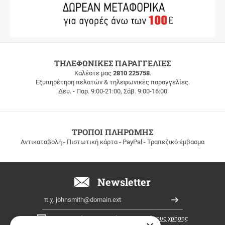
ΔΩΡΕΑΝ
ΤΗΛΕΦΩΝΙΚΕΣ ΠΑΡΑΓΓΕΛΙΕΣ
ΜΕΤΑΦΟΡΙΚΑ
Καλέστε μας
2810 225758
.
Εξυπηρέτηση πελατών & τηλεφωνικές παραγγελίες.
ΔΩΡΕΑΝ
Δευ. - Παρ. 9:00-21:00, Σάβ. 9:00-16:00
ΜΕΤΑΦΟΡΙΚΑ
για
παραγγελίες
άνω
των
ΤΡΟΠΟΙ ΠΛΗΡΩΜΗΣ
100
Αντικαταβολή - Πιστωτική κάρτα - PayPal - Τραπεζικό έμβασμα
ευρώ
σε
όλη
την
Newsletter
Ελλάδα!
Email
Εγγραφή
Έχω διαβάσει κι αποδέχομαι τους
όρους χρήσης