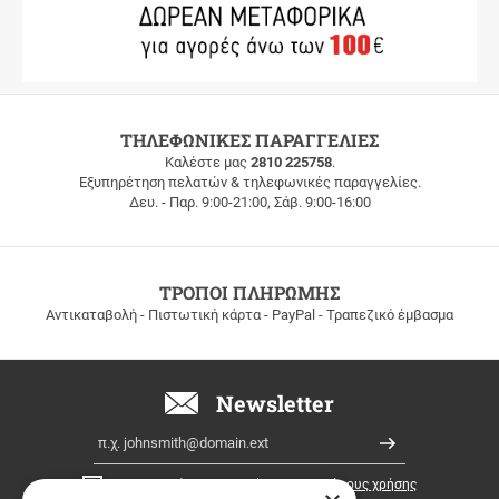
ΔΩΡΕΑΝ
ΤΗΛΕΦΩΝΙΚΕΣ ΠΑΡΑΓΓΕΛΙΕΣ
ΜΕΤΑΦΟΡΙΚΑ
Καλέστε μας
2810 225758
.
Εξυπηρέτηση πελατών & τηλεφωνικές παραγγελίες.
ΔΩΡΕΑΝ
Δευ. - Παρ. 9:00-21:00, Σάβ. 9:00-16:00
ΜΕΤΑΦΟΡΙΚΑ
για
παραγγελίες
άνω
των
ΤΡΟΠΟΙ ΠΛΗΡΩΜΗΣ
100
Αντικαταβολή - Πιστωτική κάρτα - PayPal - Τραπεζικό έμβασμα
ευρώ
σε
όλη
την
Newsletter
Ελλάδα!
Email
Εγγραφή
Έχω διαβάσει κι αποδέχομαι τους
όρους χρήσης