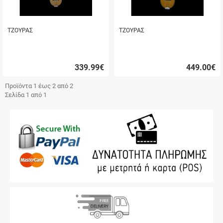
ΤΖΟΥΡΑΣ
ΤΖΟΥΡΑΣ
339.99
€
449.00
€
Γρήγορη
Γρήγορη
αγορά
αγορά
Προϊόντα 1 έως 2 από 2
Σελίδα 1 από 1