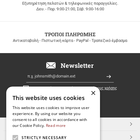
Εξυπηρέτηση πελατών & τηλεφωνικές παραγγελίες.
ΔΩΡΕΑΝ
Δευ. - Παρ. 9:00-21:00, Σάβ. 9:00-16:00
ΜΕΤΑΦΟΡΙΚΑ
για
παραγγελίες
άνω
των
ΤΡΟΠΟΙ ΠΛΗΡΩΜΗΣ
100
Αντικαταβολή - Πιστωτική κάρτα - PayPal - Τραπεζικό έμβασμα
ευρώ
σε
όλη
την
Newsletter
Ελλάδα!
Email
Εγγραφή
Έχω διαβάσει κι αποδέχομαι τους
όρους χρήσης
×
This website uses cookies
FOLLOW
This website uses cookies to improve user
experience. By using our website you
US
consent to all cookies in accordance with
TOP ΚΑΤΗΓΟΡΙΕΣ
our Cookie Policy.
Read more
ΕΞΥΠΗΡΕΤΗΣΗ ΠΕΛΑΤΩΝ
STRICTLY NECESSARY