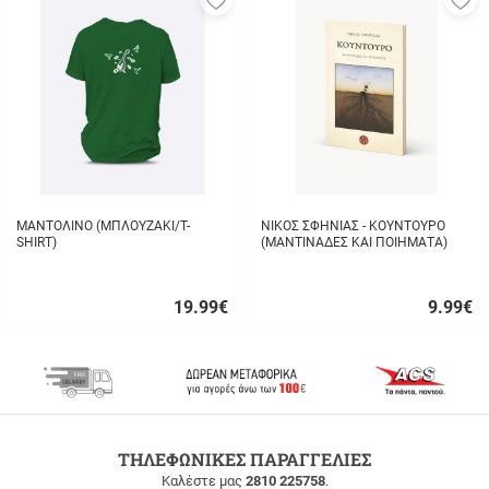
στα
σ
αγαπημένα
α
μου
μ
ΜΑΝΤΟΛΙΝΟ (ΜΠΛΟΥΖΑΚΙ/T-
ΝΙΚΟΣ ΣΦΗΝΙΑΣ - ΚΟΥΝΤΟΥΡΟ
SHIRT)
(ΜΑΝΤΙΝΑΔΕΣ ΚΑΙ ΠΟΙΗΜΑΤΑ)
19.99
€
9.99
€
Γρήγορη
Γρήγορη
αγορά
αγορά
ΔΩΡΕΑΝ
ΤΗΛΕΦΩΝΙΚΕΣ ΠΑΡΑΓΓΕΛΙΕΣ
ΜΕΤΑΦΟΡΙΚΑ
Καλέστε μας
2810 225758
.