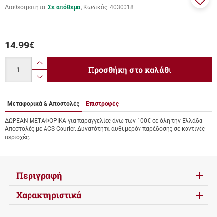
Διαθεσιμότητα:
Σε απόθεμα
Κωδικός:
4030018
Προσ
στα
αγαπ
μου
14.99
€
Ποσότητα
product.increase.quantity
Προσθήκη στο καλάθι
product.decrease.quantity
Μεταφορικά & Αποστολές
Επιστροφές
ΔΩΡΕΑΝ ΜΕΤΑΦΟΡΙΚΑ για παραγγελίες άνω των 100€ σε όλη την Ελλάδα
Αποστολές με ACS Courier. Δυνατότητα αυθυμερόν παράδοσης σε κοντινές
περιοχές.
Περιγραφή
Χαρακτηριστικά