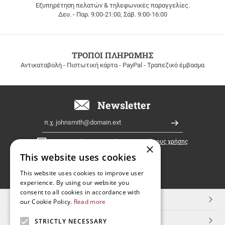
Εξυπηρέτηση πελατών & τηλεφωνικές παραγγελίες.
ΔΩΡΕΑΝ
Δευ. - Παρ. 9:00-21:00, Σάβ. 9:00-16:00
ΜΕΤΑΦΟΡΙΚΑ
για
παραγγελίες
άνω
των
ΤΡΟΠΟΙ ΠΛΗΡΩΜΗΣ
100
Αντικαταβολή - Πιστωτική κάρτα - PayPal - Τραπεζικό έμβασμα
ευρώ
σε
όλη
την
Newsletter
Ελλάδα!
Email
Εγγραφή
Έχω διαβάσει κι αποδέχομαι τους
όρους χρήσης
×
This website uses cookies
FOLLOW
This website uses cookies to improve user
experience. By using our website you
US
consent to all cookies in accordance with
TOP ΚΑΤΗΓΟΡΙΕΣ
our Cookie Policy.
Read more
ΕΞΥΠΗΡΕΤΗΣΗ ΠΕΛΑΤΩΝ
STRICTLY NECESSARY