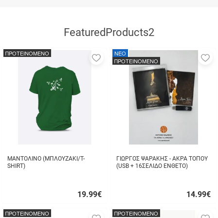
FeaturedProducts2
ΠΡΟΤΕΙΝΟΜΕΝΟ
NEO
Προσθήκη
Π
ΠΡΟΤΕΙΝΟΜΕΝΟ
στα
σ
αγαπημένα
α
μου
μ
ΜΑΝΤΟΛΙΝΟ (ΜΠΛΟΥΖΑΚΙ/T-
ΓΙΩΡΓΟΣ ΨΑΡΑΚΗΣ - ΑΚΡΑ ΤΟΠΟΥ
SHIRT)
(USB + 16ΣΕΛΙΔΟ ΕΝΘΕΤΟ)
19.99
€
14.99
€
Γρήγορη
Γρήγορη
αγορά
αγορά
ΠΡΟΤΕΙΝΟΜΕΝΟ
ΠΡΟΤΕΙΝΟΜΕΝΟ
Προσθήκη
Π