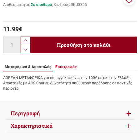
Διαθεσιμότητα:
Σε απόθεμα
Κωδικός:
SKU8325
Προσ
στα
αγαπ
μου
11.99
€
Ποσότητα
product.increase.quantity
Προσθήκη στο καλάθι
product.decrease.quantity
Μεταφορικά & Αποστολές
Επιστροφές
ΔΩΡΕΑΝ ΜΕΤΑΦΟΡΙΚΑ για παραγγελίες άνω των 100€ σε όλη την Ελλάδα
Αποστολές με ACS Courier. Δυνατότητα αυθυμερόν παράδοσης σε κοντινές
περιοχές.
Περιγραφή
Χαρακτηριστικά