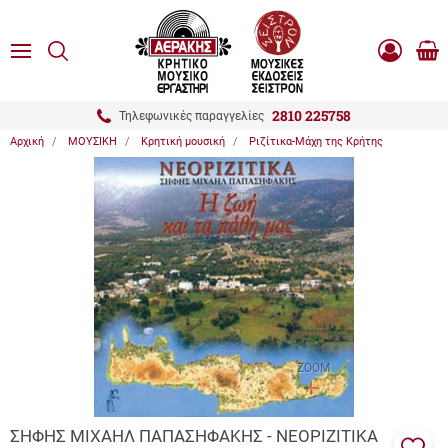
είσιμο
ΑΝΑΖΗΤΗΣΗ
ton.menuForth
MENU
Καλ
Είσοδος
0.0
Αγο
-
Εγγραφή
ton.menuForth
2810 225758
Τηλεφωνικές παραγγελίες
Αρχική
ΜΟΥΣΙΚΗ
Κρητική μουσική
Ριζίτικα-Μάχη της Κρήτης
ton.menuForth
ton.menuForth
ton.menuForth
ZOOM
ΣΗΦΗΣ ΜΙΧΑΗΛ ΠΑΠΑΣΗΦΑΚΗΣ - ΝΕΟΡΙΖΙΤΙΚΑ