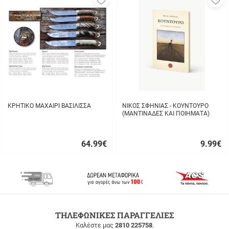
στα
σ
αγαπημένα
α
μου
μ
ΚΡΗΤΙΚΟ ΜΑΧΑΙΡΙ ΒΑΣΙΛΙΣΣΑ
ΝΙΚΟΣ ΣΦΗΝΙΑΣ - ΚΟΥΝΤΟΥΡΟ
(ΜΑΝΤΙΝΑΔΕΣ ΚΑΙ ΠΟΙΗΜΑΤΑ)
64.99
€
9.99
€
Γρήγορη
Γρήγορη
αγορά
αγορά
ΔΩΡΕΑΝ
ΤΗΛΕΦΩΝΙΚΕΣ ΠΑΡΑΓΓΕΛΙΕΣ
ΜΕΤΑΦΟΡΙΚΑ
Καλέστε μας
2810 225758
.