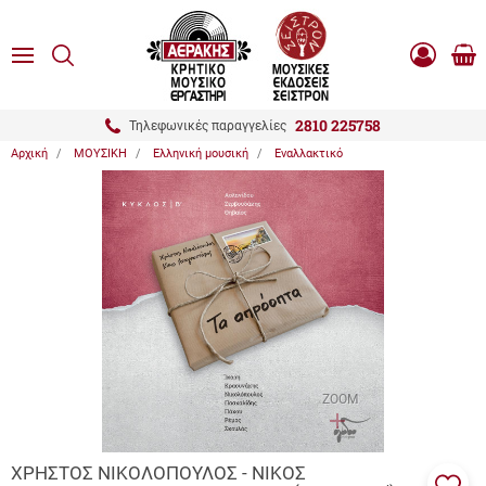
είσιμο
ΑΝΑΖΗΤΗΣΗ
ton.menuForth
MENU
Καλ
Είσοδος
0.0
Αγο
-
Εγγραφή
ton.menuForth
2810 225758
Τηλεφωνικές παραγγελίες
Αρχική
ΜΟΥΣΙΚΗ
Ελληνική μουσική
Εναλλακτικό
ton.menuForth
ton.menuForth
ton.menuForth
ZOOM
ΧΡΗΣΤΟΣ ΝΙΚΟΛΟΠΟΥΛΟΣ - ΝΙΚΟΣ