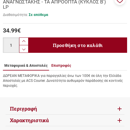
ΑΝΑΓΝΩΣΤΑΚΗΣ - ΤΑ ΑΠΡΟΟΠΤΑ (ΚΥΚΛΟΣ Β')
Προσ
LP
στα
Διαθεσιμότητα:
Σε απόθεμα
αγαπ
μου
34.99
€
Ποσότητα
product.increase.quantity
Προσθήκη στο καλάθι
product.decrease.quantity
Μεταφορικά & Αποστολές
Επιστροφές
ΔΩΡΕΑΝ ΜΕΤΑΦΟΡΙΚΑ για παραγγελίες άνω των 100€ σε όλη την Ελλάδα
Αποστολές με ACS Courier. Δυνατότητα αυθυμερόν παράδοσης σε κοντινές
περιοχές.
Περιγραφή
Χαρακτηριστικά