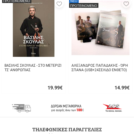
ΠΡΟΤΕΙΝΟΜΕΝΟ
NEO
Προσθήκη
Π
ΠΡΟΤΕΙΝΟΜΕΝΟ
στα
σ
αγαπημένα
α
μου
μ
ΒΑΣΙΛΗΣ ΣΚΟΥΛΑΣ - ΣΤΟ ΜΕΤΕΡΙΖΙ
ΑΛΕΞΑΝΔΡΟΣ ΠΑΠΑΔΑΚΗΣ - ΌΡΗ
ΤΣ' ΑΝΘΡΩΠΙΑΣ
ΣΠΑΝΑ (USB+24ΣΕΛΙΔΟ ΕΝΘΕΤΟ)
19.99
€
14.99
€
Γρήγορη
Γρήγορη
αγορά
αγορά
ΔΩΡΕΑΝ
ΤΗΛΕΦΩΝΙΚΕΣ ΠΑΡΑΓΓΕΛΙΕΣ