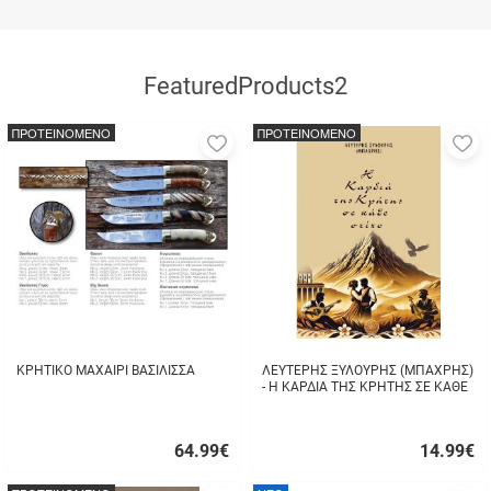
FeaturedProducts2
ΠΡΟΤΕΙΝΟΜΕΝΟ
ΠΡΟΤΕΙΝΟΜΕΝΟ
Προσθήκη
Π
στα
σ
αγαπημένα
α
μου
μ
ΚΡΗΤΙΚΟ ΜΑΧΑΙΡΙ ΒΑΣΙΛΙΣΣΑ
ΛΕΥΤΕΡΗΣ ΞΥΛΟΥΡΗΣ (ΜΠΑΧΡΗΣ)
- Η ΚΑΡΔΙΑ ΤΗΣ ΚΡΗΤΗΣ ΣΕ ΚΑΘΕ
ΣΤΙΧΟ
64.99
€
14.99
€
Γρήγορη
Γρήγορη
αγορά
αγορά