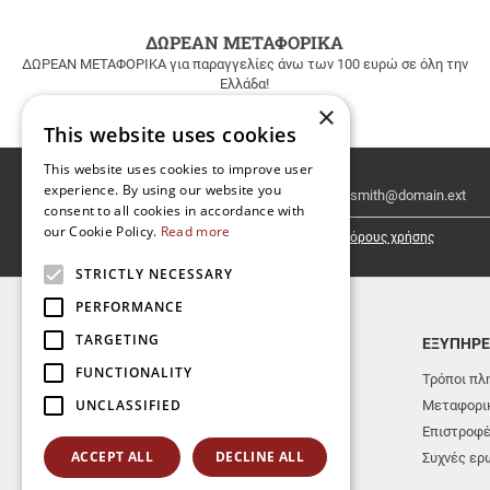
ΔΩΡΕΑΝ ΜΕΤΑΦΟΡΙΚΑ
ΔΩΡΕΑΝ ΜΕΤΑΦΟΡΙΚΑ για παραγγελίες άνω των 100 ευρώ σε όλη την
Ελλάδα!
×
This website uses cookies
This website uses cookies to improve user
Email
experience. By using our website you
Newsletter
consent to all cookies in accordance with
our Cookie Policy.
Read more
Έχω διαβάσει κι αποδέχομαι τους
όρους χρήσης
STRICTLY NECESSARY
PERFORMANCE
TARGETING
TOP ΚΑΤΗΓΟΡΙΕΣ
ΕΞΥΠΗΡΕ
FUNCTIONALITY
ΝΕΕΣ ΚΥΚΛΟΦΟΡΙΕΣ
Τρόποι πλ
UNCLASSIFIED
ΕΚΔΟΣΕΙΣ ΑΕΡΑΚΗΣ-ΣΕΙΣΤΡΟΝ
Μεταφορικ
ΜΟΥΣΙΚΑ ΟΡΓΑΝΑ
Επιστροφ
ACCEPT ALL
DECLINE ALL
ΒΙΒΛΙΑ
Συχνές ερ