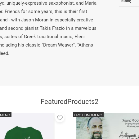
Είδος
yd, uniquely-expressive saxophonist, and Maria
 Friends for some years, this is their first
 hand - with Jason Moran in especially creative
and second pianist Takis Frazio in a marvelous
 suites of Greek traditional music, Eleni
including his classic "Dream Weaver". "Athens
deed.
FeaturedProducts2
ΟΜΕΝΟ
ΠΡΟΤΕΙΝΟΜΕΝΟ
Προσθήκη
στα
αγαπημένα
μου