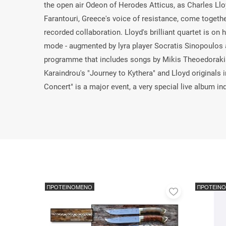
the open air Odeon of Herodes Atticus, as Charles Llo
Farantouri, Greece's voice of resistance, come together.
recorded collaboration. Lloyd's brilliant quartet is on
mode - augmented by lyra player Socratis Sinopoulos 
programme that includes songs by Mikis Theoedorakis,
Karaindrou's "Journey to Kythera" and Lloyd originals 
Concert" is a major event, a very special live album in
ΠΡΟΤΕΙΝΟΜΕΝΟ
ΠΡΟΤΕΙΝ
Προσθήκη
στα
αγαπημένα
μου