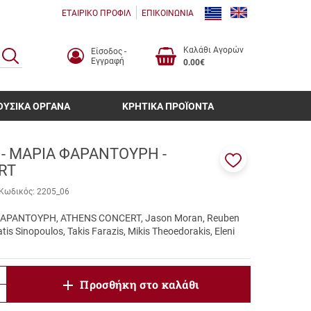
ΕΤΑΙΡΙΚΟ ΠΡΟΦΙΛ
ΕΠΙΚΟΙΝΩΝΙΑ
Καλάθι Αγορών
Είσοδος -
ΑΝΑΖΗΤΗΣΗ
Εγγραφή
0.00€
ΟΥΣΙΚΑ ΟΡΓΑΝΑ
ΚΡΗΤΙΚΑ ΠΡΟΪΟΝΤΑ
 - ΜΑΡΙΑ ΦΑΡΑΝΤΟΥΡΗ -
RT
Προσθήκη
στα
Κωδικός:
2205_06
αγαπημένα
μου
ΦΑΡΑΝΤΟΥΡΗ, ATHENS CONCERT, Jason Moran, Reuben
tis Sinopoulos, Takis Farazis, Mikis Theoedorakis, Eleni
product.increase.quantity
Προσθήκη στο καλάθι
product.decrease.quantity