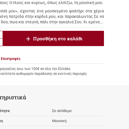
πους τίτλους και κυρίως, όπως ελπίζω, τη μουσική μου.
σσά μου», έχοντας ένα μουσκεμένο ψαλτήρι στα χέρια
μένη πατρίδα στην καρδιά μου, και παρακαλώντας Σε να
 δύο, σώα και στεγνά, πάλι στην αγκαλιά Σου. Κι εμένα….
product.increase.quantity
Προσθήκη στο καλάθι
product.decrease.quantity
Επιστροφές
αγγελίες άνω των 100€ σε όλη την Ελλάδα
υνατότητα αυθυμερόν παράδοσης σε κοντινές περιοχές.
τηριστικά
ότητα
Σε απόθεμα
ες
Μουσική