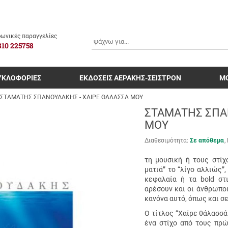
ΑΝΑΖΗΤΗΣΗ
ωνικές παραγγελίες
810 225758
ΥΚΛΟΦΟΡΙΕΣ
ΕΚΔΟΣΕΙΣ ΑΕΡΑΚΗΣ-ΣΕΙΣΤΡΟΝ
Μ
ΣΤΑΜΑΤΗΣ ΣΠΑΝΟΥΔΑΚΗΣ - ΧΑΙΡΕ ΘΑΛΑΣΣΑ ΜΟΥ
ΣΤΑΜΑΤΗΣ ΣΠΑ
ΜΟΥ
Διαθεσιμότητα:
Σε απόθεμα
τη μουσική ή τους στίχ
ματιά” το “λίγο αλλιώς”
κεφαλαία ή τα bold στ
αρέσουν και οι άνθρωποι
κανόνα αυτό, όπως και σε
Ο τίτλος “Χαίρε θάλασσά
ένα στίχο από τους πρώ