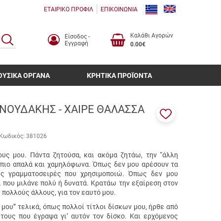
ΕΤΑΙΡΙΚΟ ΠΡΟΦΙΛ
ΕΠΙΚΟΙΝΩΝΙΑ
Καλάθι Αγορών
Είσοδος -
ΑΝΑΖΗΤΗΣΗ
Εγγραφή
0.00€
ΟΥΣΙΚΑ ΟΡΓΑΝΑ
ΚΡΗΤΙΚΑ ΠΡΟΪΟΝΤΑ
ΝΟΥΔΑΚΗΣ - ΧΑΙΡΕ ΘΑΛΑΣΣΑ
Προσθήκη
στα
Κωδικός:
381026
αγαπημένα
μου
ους μου. Πάντα ζητούσα, και ακόμα ζητάω, την “άλλη
, πιο απαλά και χαμηλόφωνα. Όπως δεν μου αρέσουν τα
ις γραμματοσειρές που χρησιμοποιώ. Όπως δεν μου
 που μιλάνε πολύ ή δυνατά. Κρατάω την εξαίρεση στον
 πολλούς άλλους, για τον εαυτό μου.
 μου” τελικά, όπως πολλοί τίτλοι δίσκων μου, ήρθε από
τους που έγραψα γι’ αυτόν τον δίσκο. Και ερχόμενος