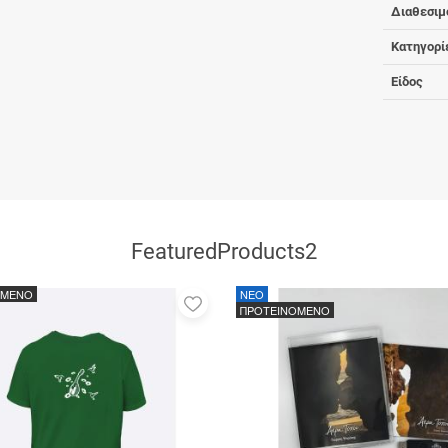
Διαθεσιμ
Κατηγορί
Είδος
FeaturedProducts2
ΟΜΕΝΟ
NEO
Προσθήκη
ΠΡΟΤΕΙΝΟΜΕΝΟ
στα
αγαπημένα
μου