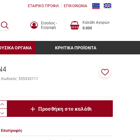
ΕΤΑΙΡΙΚΟ ΠΡΟΦΙΛ
ΕΠΙΚΟΙΝΩΝΙΑ
Καλάθι Αγορών
Είσοδος -
ΑΝΑΖΗΤΗΣΗ
Εγγραφή
0.00€
ΟΥΣΙΚΑ ΟΡΓΑΝΑ
ΚΡΗΤΙΚΑ ΠΡΟΪΟΝΤΑ
Ν4
Προσθήκη
Κωδικός:
555333111
στα
αγαπημένα
μου
product.increase.quantity
Προσθήκη στο καλάθι
product.decrease.quantity
Επιστροφές