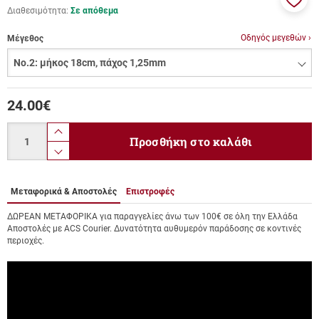
Διαθεσιμότητα:
Σε απόθεμα
Προσ
στα
Οδηγός μεγεθών ›
Μέγεθος
αγαπ
μου
24.00
€
Ποσότητα
product.increase.quantity
Προσθήκη στο καλάθι
product.decrease.quantity
Μεταφορικά & Αποστολές
Επιστροφές
ΔΩΡΕΑΝ ΜΕΤΑΦΟΡΙΚΑ για παραγγελίες άνω των 100€ σε όλη την Ελλάδα
Αποστολές με ACS Courier. Δυνατότητα αυθυμερόν παράδοσης σε κοντινές
περιοχές.