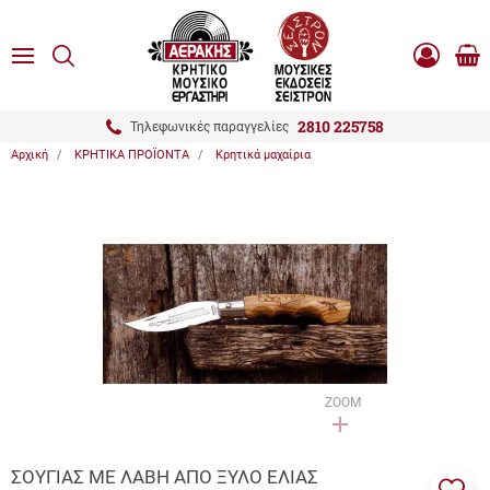
είσιμο
ΑΝΑΖΗΤΗΣΗ
ton.menuForth
MENU
Καλ
Είσοδος
0.0
Αγο
-
Εγγραφή
ton.menuForth
2810 225758
Τηλεφωνικές παραγγελίες
Αρχική
ΚΡΗΤΙΚΑ ΠΡΟΪΟΝΤΑ
Κρητικά μαχαίρια
ton.menuForth
ton.menuForth
ton.menuForth
ZOOM
ΣΟΥΓΙΑΣ ΜΕ ΛΑΒΗ ΑΠΟ ΞΥΛΟ ΕΛΙΑΣ