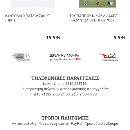
ΜΑΝΤΟΛΙΝΟ (ΜΠΛΟΥΖΑΚΙ/T-
ΤΟΥ ΠΑΠΠΟΥ ΝΙΚΟΥ ΔΙΔΑΧΕΣ
SHIRT)
(ΚΑΖΑΝΤΖΑΚΙΚΟΙ ΨΙΘΥΡΟΙ) -
ΣΤΑΥΡΟΣ ΤΖΑΝΗΣ
19.99
€
9.99
€
Γρήγορη
Γρήγορη
αγορά
αγορά
ΔΩΡΕΑΝ
ΤΗΛΕΦΩΝΙΚΕΣ ΠΑΡΑΓΓΕΛΙΕΣ
ΜΕΤΑΦΟΡΙΚΑ
Καλέστε μας
2810 225758
.
Εξυπηρέτηση πελατών & τηλεφωνικές παραγγελίες.
ΔΩΡΕΑΝ
Δευ. - Παρ. 9:00-21:00, Σάβ. 9:00-16:00
ΜΕΤΑΦΟΡΙΚΑ
για
παραγγελίες
άνω
των
ΤΡΟΠΟΙ ΠΛΗΡΩΜΗΣ
100
Αντικαταβολή - Πιστωτική κάρτα - PayPal - Τραπεζικό έμβασμα
ευρώ