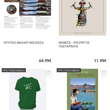
αγαπημένα
α
μου
μ
ΚΡΗΤΙΚΟ ΜΑΧΑΙΡΙ ΒΑΣΙΛΙΣΣΑ
ΝΕΜΕΣΙΣ - ΛΥΚΟΥΡΓΟΣ
ΠΑΣΠΑΡΑΚΗΣ
64.99
€
11.99
€
Γρήγορη
Γρήγορη
αγορά
αγορά
ΠΡΟΤΕΙΝΟΜΕΝΟ
ΠΡΟΤΕΙΝΟΜΕΝΟ
Προσθήκη
Π
στα
σ
αγαπημένα
α
μου
μ