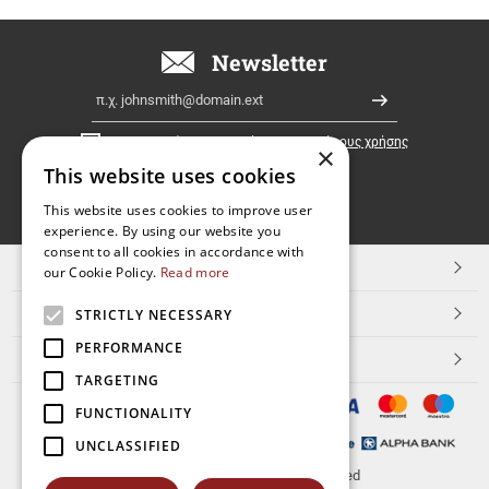
σε
όλη
την
Newsletter
Ελλάδα!
Email
Εγγραφή
Έχω διαβάσει κι αποδέχομαι τους
όρους χρήσης
×
This website uses cookies
FOLLOW
This website uses cookies to improve user
experience. By using our website you
US
consent to all cookies in accordance with
TOP ΚΑΤΗΓΟΡΙΕΣ
our Cookie Policy.
Read more
ΕΞΥΠΗΡΕΤΗΣΗ ΠΕΛΑΤΩΝ
STRICTLY NECESSARY
PERFORMANCE
Aerakis.net
TARGETING
FUNCTIONALITY
UNCLASSIFIED
© 2026
aerakis.net
All rights reserved