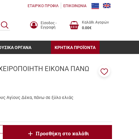
ΕΤΑΙΡΙΚΟ ΠΡΟΦΙΛ
ΕΠΙΚΟΙΝΩΝΙΑ
Καλάθι Αγορών
Είσοδος -
ΑΝΑΖΗΤΗΣΗ
Εγγραφή
0.00€
ΟΥΣΙΚΑ ΟΡΓΑΝΑ
ΚΡΗΤΙΚΑ ΠΡΟΪΟΝΤΑ
( ΧΕΙΡΟΠΟΙΗΤΗ ΕΙΚΟΝΑ ΠΑΝΩ
Προσθήκη
στα
αγαπημένα
μου
ους Αγίους Δέκα, πάνω σε ξύλο ελιάς
product.increase.quantity
Προσθήκη στο καλάθι