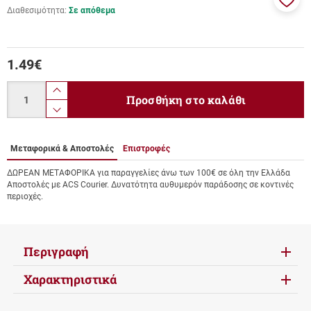
Διαθεσιμότητα:
Σε απόθεμα
Προσ
στα
αγαπ
μου
1.49
€
Ποσότητα
product.increase.quantity
Προσθήκη στο καλάθι
product.decrease.quantity
Μεταφορικά & Αποστολές
Επιστροφές
ΔΩΡΕΑΝ ΜΕΤΑΦΟΡΙΚΑ για παραγγελίες άνω των 100€ σε όλη την Ελλάδα
Αποστολές με ACS Courier. Δυνατότητα αυθυμερόν παράδοσης σε κοντινές
περιοχές.
Περιγραφή
Χαρακτηριστικά