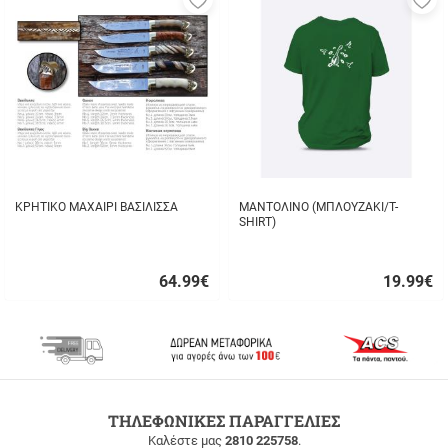
στα
σ
αγαπημένα
α
μου
μ
ΚΡΗΤΙΚΟ ΜΑΧΑΙΡΙ ΒΑΣΙΛΙΣΣΑ
ΜΑΝΤΟΛΙΝΟ (ΜΠΛΟΥΖΑΚΙ/T-
SHIRT)
64.99
€
19.99
€
Γρήγορη
Γρήγορη
αγορά
αγορά
ΔΩΡΕΑΝ
ΤΗΛΕΦΩΝΙΚΕΣ ΠΑΡΑΓΓΕΛΙΕΣ
ΜΕΤΑΦΟΡΙΚΑ
Καλέστε μας
2810 225758
.