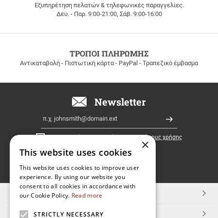
Εξυπηρέτηση πελατών & τηλεφωνικές παραγγελίες.
ΔΩΡΕΑΝ
Δευ. - Παρ. 9:00-21:00, Σάβ. 9:00-16:00
ΜΕΤΑΦΟΡΙΚΑ
για
παραγγελίες
άνω
των
ΤΡΟΠΟΙ ΠΛΗΡΩΜΗΣ
100
Αντικαταβολή - Πιστωτική κάρτα - PayPal - Τραπεζικό έμβασμα
ευρώ
σε
όλη
την
Newsletter
Ελλάδα!
Email
Εγγραφή
Έχω διαβάσει κι αποδέχομαι τους
όρους χρήσης
×
This website uses cookies
FOLLOW
This website uses cookies to improve user
experience. By using our website you
US
consent to all cookies in accordance with
TOP ΚΑΤΗΓΟΡΙΕΣ
our Cookie Policy.
Read more
ΕΞΥΠΗΡΕΤΗΣΗ ΠΕΛΑΤΩΝ
STRICTLY NECESSARY