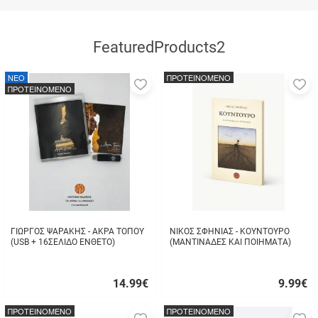
FeaturedProducts2
NEO
ΠΡΟΤΕΙΝΟΜΕΝΟ
Προσθήκη
Π
ΠΡΟΤΕΙΝΟΜΕΝΟ
στα
σ
αγαπημένα
α
μου
μ
ΓΙΩΡΓΟΣ ΨΑΡΑΚΗΣ - ΑΚΡΑ ΤΟΠΟΥ
ΝΙΚΟΣ ΣΦΗΝΙΑΣ - ΚΟΥΝΤΟΥΡΟ
(USB + 16ΣΕΛΙΔΟ ΕΝΘΕΤΟ)
(ΜΑΝΤΙΝΑΔΕΣ ΚΑΙ ΠΟΙΗΜΑΤΑ)
14.99
€
9.99
€
Γρήγορη
Γρήγορη
αγορά
αγορά
ΠΡΟΤΕΙΝΟΜΕΝΟ
ΠΡΟΤΕΙΝΟΜΕΝΟ
Προσθήκη
Π