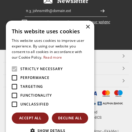
Newsletter
Ελλάδα!
Email
Εγγραφή
Έχω διαβάσει κι αποδέχομαι τους
όρους χρήσης
×
This website uses cookies
FOLLOW
This website uses cookies to improve user
experience. By using our website you
US
consent to all cookies in accordance with
TOP ΚΑΤΗΓΟΡΙΕΣ
our Cookie Policy.
Read more
ΕΞΥΠΗΡΕΤΗΣΗ ΠΕΛΑΤΩΝ
STRICTLY NECESSARY
PERFORMANCE
Aerakis.net
TARGETING
FUNCTIONALITY
UNCLASSIFIED
© 2026
aerakis.net
All rights reserved
Designed & developed by
NETMECHANICS
ACCEPT ALL
DECLINE ALL
SHOW DETAILS
aerakis.net
Πλ.Κοραή 14
Τ.Κ. 71202
,
Ηράκλειο Κρήτης - Ελλάδα
|