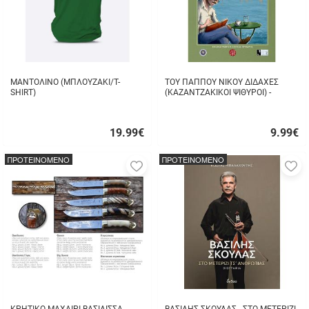
ΜΑΝΤΟΛΙΝΟ (ΜΠΛΟΥΖΑΚΙ/T-
ΤΟΥ ΠΑΠΠΟΥ ΝΙΚΟΥ ΔΙΔΑΧΕΣ
SHIRT)
(ΚΑΖΑΝΤΖΑΚΙΚΟΙ ΨΙΘΥΡΟΙ) -
ΣΤΑΥΡΟΣ ΤΖΑΝΗΣ
19.99
€
9.99
€
Γρήγορη
Γρήγορη
αγορά
αγορά
ΠΡΟΤΕΙΝΟΜΕΝΟ
ΠΡΟΤΕΙΝΟΜΕΝΟ
Προσθήκη
Π
στα
σ
αγαπημένα
α
μου
μ