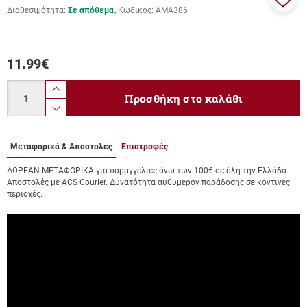
Διαθεσιμότητα:
Σε απόθεμα
Κωδικός:
ΑΜΑ386
Προσ
στα
αγαπ
μου
11.99
€
Ποσότητα
product.increase.quantity
Προσθήκη στο καλάθι
product.decrease.quantity
Μεταφορικά & Αποστολές
Επιστροφές
ΔΩΡΕΑΝ ΜΕΤΑΦΟΡΙΚΑ για παραγγελίες άνω των 100€ σε όλη την Ελλάδα
Αποστολές με ACS Courier. Δυνατότητα αυθυμερόν παράδοσης σε κοντινές
περιοχές.