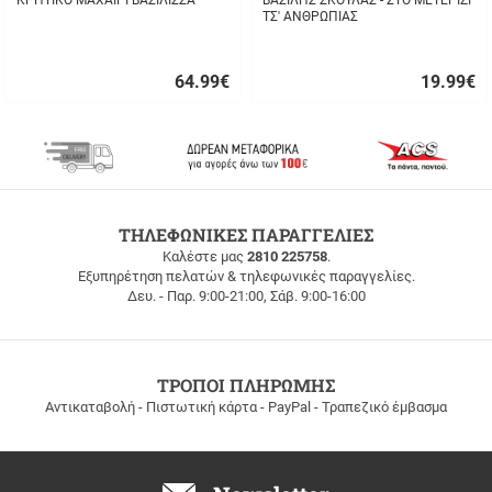
ΚΡΗΤΙΚΟ ΜΑΧΑΙΡΙ ΒΑΣΙΛΙΣΣΑ
ΒΑΣΙΛΗΣ ΣΚΟΥΛΑΣ - ΣΤΟ ΜΕΤΕΡΙΖΙ
ΤΣ' ΑΝΘΡΩΠΙΑΣ
64.99
€
19.99
€
Γρήγορη
Γρήγορη
αγορά
αγορά
ΔΩΡΕΑΝ
ΤΗΛΕΦΩΝΙΚΕΣ ΠΑΡΑΓΓΕΛΙΕΣ
ΜΕΤΑΦΟΡΙΚΑ
Καλέστε μας
2810 225758
.
Εξυπηρέτηση πελατών & τηλεφωνικές παραγγελίες.
ΔΩΡΕΑΝ
Δευ. - Παρ. 9:00-21:00, Σάβ. 9:00-16:00
ΜΕΤΑΦΟΡΙΚΑ
για
παραγγελίες
άνω
των
ΤΡΟΠΟΙ ΠΛΗΡΩΜΗΣ
100
Αντικαταβολή - Πιστωτική κάρτα - PayPal - Τραπεζικό έμβασμα
ευρώ
σε
όλη
την