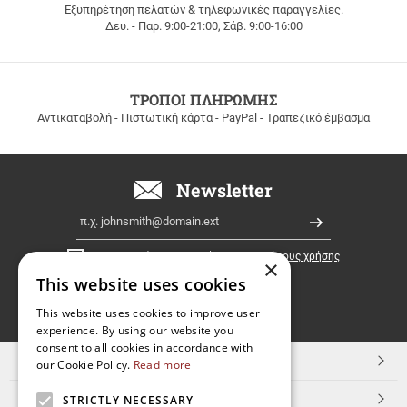
Εξυπηρέτηση πελατών & τηλεφωνικές παραγγελίες.
ΔΩΡΕΑΝ
Δευ. - Παρ. 9:00-21:00, Σάβ. 9:00-16:00
ΜΕΤΑΦΟΡΙΚΑ
για
παραγγελίες
άνω
των
ΤΡΟΠΟΙ ΠΛΗΡΩΜΗΣ
100
Αντικαταβολή - Πιστωτική κάρτα - PayPal - Τραπεζικό έμβασμα
ευρώ
σε
όλη
την
Newsletter
Ελλάδα!
Email
Εγγραφή
Έχω διαβάσει κι αποδέχομαι τους
όρους χρήσης
×
This website uses cookies
FOLLOW
This website uses cookies to improve user
experience. By using our website you
US
consent to all cookies in accordance with
TOP ΚΑΤΗΓΟΡΙΕΣ
our Cookie Policy.
Read more
ΕΞΥΠΗΡΕΤΗΣΗ ΠΕΛΑΤΩΝ
STRICTLY NECESSARY