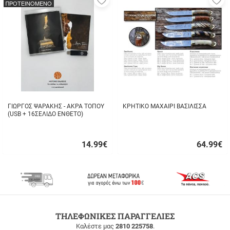
ΠΡΟΤΕΙΝΟΜΕΝΟ
στα
σ
αγαπημένα
α
μου
μ
ΓΙΩΡΓΟΣ ΨΑΡΑΚΗΣ - ΑΚΡΑ ΤΟΠΟΥ
ΚΡΗΤΙΚΟ ΜΑΧΑΙΡΙ ΒΑΣΙΛΙΣΣΑ
(USB + 16ΣΕΛΙΔΟ ΕΝΘΕΤΟ)
14.99
€
64.99
€
Γρήγορη
Γρήγορη
αγορά
αγορά
ΔΩΡΕΑΝ
ΤΗΛΕΦΩΝΙΚΕΣ ΠΑΡΑΓΓΕΛΙΕΣ
ΜΕΤΑΦΟΡΙΚΑ
Καλέστε μας
2810 225758
.