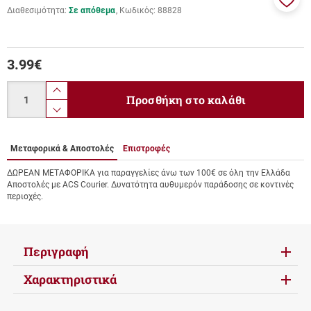
Διαθεσιμότητα:
Σε απόθεμα
Κωδικός:
88828
Προσ
στα
αγαπ
μου
3.99
€
Ποσότητα
product.increase.quantity
Προσθήκη στο καλάθι
product.decrease.quantity
Μεταφορικά & Αποστολές
Επιστροφές
ΔΩΡΕΑΝ ΜΕΤΑΦΟΡΙΚΑ για παραγγελίες άνω των 100€ σε όλη την Ελλάδα
Αποστολές με ACS Courier. Δυνατότητα αυθυμερόν παράδοσης σε κοντινές
περιοχές.
Περιγραφή
Χαρακτηριστικά