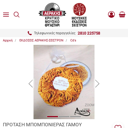
είσιμο
ΑΝΑΖΗΤΗΣΗ
ton.menuForth
MENU
Καλ
Είσοδος
0.0
Αγο
-
Εγγραφή
ton.menuForth
2810 225758
Τηλεφωνικές παραγγελίες
Αρχική
ΕΚΔΟΣΕΙΣ ΑΕΡΑΚΗΣ-ΣΕΙΣΤΡΟΝ
Cd's
ton.menuForth
ton.menuForth
ton.menuForth
button.prev
button.next
ZOOM
ΠΡΟΤΑΣΗ ΜΠΟΜΠΟΝΙΕΡΑΣ ΓΑΜΟΥ