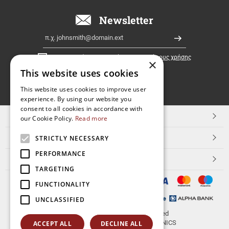
όλη
την
Newsletter
Ελλάδα!
Email
Εγγραφή
Έχω διαβάσει κι αποδέχομαι τους
όρους χρήσης
×
This website uses cookies
FOLLOW
This website uses cookies to improve user
experience. By using our website you
US
consent to all cookies in accordance with
TOP ΚΑΤΗΓΟΡΙΕΣ
our Cookie Policy.
Read more
ΕΞΥΠΗΡΕΤΗΣΗ ΠΕΛΑΤΩΝ
STRICTLY NECESSARY
PERFORMANCE
Aerakis.net
TARGETING
FUNCTIONALITY
UNCLASSIFIED
© 2026
aerakis.net
All rights reserved
Designed & developed by
NETMECHANICS
ACCEPT ALL
DECLINE ALL