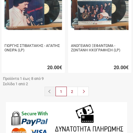
ΓΙΩΡΓΗΣ ΣΤΙΒΑΚΤΑΚΗΣ - ΑΓΑΠΗΣ
ΑΝΩΓΕΙΑΝΟ ΞΕΦΑΝΤΩΜΑ -
ΟΝΕΙΡΑ (LP)
ΖΩΝΤΑΝΗ ΗΧΟΓΡΑΦΗΣΗ (LP)
20.00
€
20.00
€
Γρήγορη
Γρήγορη
αγορά
αγορά
Προϊόντα 1 έως 8 από 9
Σελίδα 1 από 2
button.prev
button.next
1
2