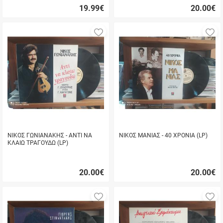
19.99
€
20.00
€
Γρήγορη
Γρήγορη
αγορά
αγορά
Προσθήκη
Π
στα
σ
αγαπημένα
α
μου
μ
ΝΙΚΟΣ ΓΩΝΙΑΝΑΚΗΣ - ΑΝΤΙ ΝΑ
ΝΙΚΟΣ ΜΑΝΙΑΣ - 40 ΧΡΟΝΙΑ (LP)
ΚΛΑΙΩ ΤΡΑΓΟΥΔΩ (LP)
20.00
€
20.00
€
Γρήγορη
Γρήγορη
αγορά
αγορά
Προσθήκη
Π
στα
σ
αγαπημένα
α
μου
μ