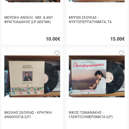
ΜΟΥΣΙΚΗ ΑΝΟΙΞΗ - ΜΙΧ. & ΑΝΤ.
ΜΥΡΩΝ ΣΚΟΥΛΑΣ -
ΦΡΑΓΚΙΑΔΑΚΗΣ (LP-ΔΕΙΓΜΑ)
ΝΥΧΤΟΠΕΡΠΑΤΗΜΑΤΑ, ΤΑ
ΜΥΣΤΙΚΑ ΤΟΥ ΦΕΓΓΑΡΙΟΥ (LP)
10.00
€
15.00
€
Γρήγορη
Γρήγορη
αγορά
αγορά
Προσθήκη
Π
στα
σ
αγαπημένα
α
μου
μ
ΒΑΣΙΛΗΣ ΣΚΟΥΛΑΣ - ΚΡΗΤΙΚΗ
ΝΙΚΟΣ ΓΩΝΙΑΝΑΚΗΣ -
ΑΝΘΟΛΟΓΙΑ (LP)
ΓΛΕΝΤΟΞΗΜΕΡΩΜΑΤΑ (LP)