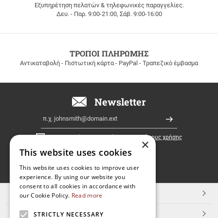
Εξυπηρέτηση πελατών & τηλεφωνικές παραγγελίες.
ΔΩΡΕΑΝ
Δευ. - Παρ. 9:00-21:00, Σάβ. 9:00-16:00
ΜΕΤΑΦΟΡΙΚΑ
για
παραγγελίες
άνω
των
ΤΡΟΠΟΙ ΠΛΗΡΩΜΗΣ
100
Αντικαταβολή - Πιστωτική κάρτα - PayPal - Τραπεζικό έμβασμα
ευρώ
σε
όλη
την
Newsletter
Ελλάδα!
Email
Εγγραφή
Έχω διαβάσει κι αποδέχομαι τους
όρους χρήσης
×
This website uses cookies
FOLLOW
This website uses cookies to improve user
experience. By using our website you
US
consent to all cookies in accordance with
TOP ΚΑΤΗΓΟΡΙΕΣ
our Cookie Policy.
Read more
ΕΞΥΠΗΡΕΤΗΣΗ ΠΕΛΑΤΩΝ
STRICTLY NECESSARY