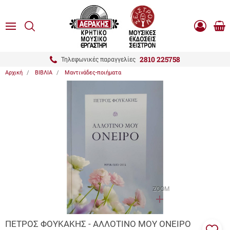
είσιμο
ΑΝΑΖΗΤΗΣΗ
ton.menuForth
MENU
Καλ
Είσοδος
0.0
Αγο
-
Εγγραφή
ton.menuForth
2810 225758
Τηλεφωνικές παραγγελίες
Αρχική
ΒΙΒΛΙΑ
Μαντινάδες-ποιήματα
ton.menuForth
ton.menuForth
ton.menuForth
ZOOM
ΠΕΤΡΟΣ ΦΟΥΚΑΚΗΣ - ΑΛΛΟΤΙΝΟ ΜΟΥ ΟΝΕΙΡΟ