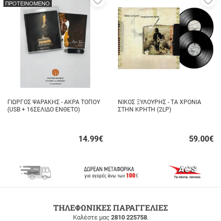
ΠΡΟΤΕΙΝΟΜΕΝΟ
στα
σ
αγαπημένα
α
μου
μ
ΓΙΩΡΓΟΣ ΨΑΡΑΚΗΣ - ΑΚΡΑ ΤΟΠΟΥ
ΝΙΚΟΣ ΞΥΛΟΥΡΗΣ - ΤΑ ΧΡΟΝΙΑ
(USB + 16ΣΕΛΙΔΟ ΕΝΘΕΤΟ)
ΣΤΗΝ ΚΡΗΤΗ (2LP)
14.99
€
59.00
€
Γρήγορη
Γρήγορη
αγορά
αγορά
ΔΩΡΕΑΝ
ΤΗΛΕΦΩΝΙΚΕΣ ΠΑΡΑΓΓΕΛΙΕΣ
ΜΕΤΑΦΟΡΙΚΑ
Καλέστε μας
2810 225758
.