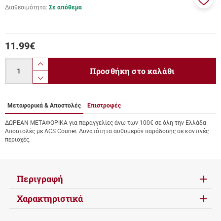
Διαθεσιμότητα:
Σε απόθεμα
Προσ
στα
αγαπ
μου
11.99
€
Ποσότητα
product.increase.quantity
Προσθήκη στο καλάθι
product.decrease.quantity
Μεταφορικά & Αποστολές
Επιστροφές
ΔΩΡΕΑΝ ΜΕΤΑΦΟΡΙΚΑ για παραγγελίες άνω των 100€ σε όλη την Ελλάδα
Αποστολές με ACS Courier. Δυνατότητα αυθυμερόν παράδοσης σε κοντινές
περιοχές.
Περιγραφή
Χαρακτηριστικά