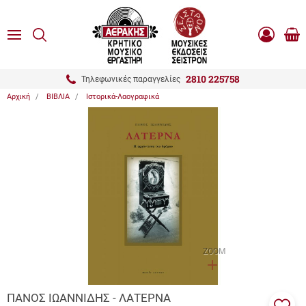
είσιμο
ΑΝΑΖΗΤΗΣΗ
ton.menuForth
MENU
Καλ
Είσοδος
0.0
Αγο
-
Εγγραφή
ton.menuForth
2810 225758
Τηλεφωνικές παραγγελίες
Αρχική
ΒΙΒΛΙΑ
Ιστορικά-Λαογραφικά
ton.menuForth
ton.menuForth
ton.menuForth
ZOOM
ΠΑΝΟΣ ΙΩΑΝΝΙΔΗΣ - ΛΑΤΕΡΝΑ