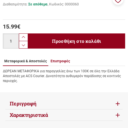
Διαθεσιμότητα:
Σε απόθεμα
Κωδικός:
0000060
Προσ
στα
αγαπ
μου
15.99
€
Ποσότητα
product.increase.quantity
Προσθήκη στο καλάθι
product.decrease.quantity
Μεταφορικά & Αποστολές
Επιστροφές
ΔΩΡΕΑΝ ΜΕΤΑΦΟΡΙΚΑ για παραγγελίες άνω των 100€ σε όλη την Ελλάδα
Αποστολές με ACS Courier. Δυνατότητα αυθυμερόν παράδοσης σε κοντινές
περιοχές.
Περιγραφή
Χαρακτηριστικά