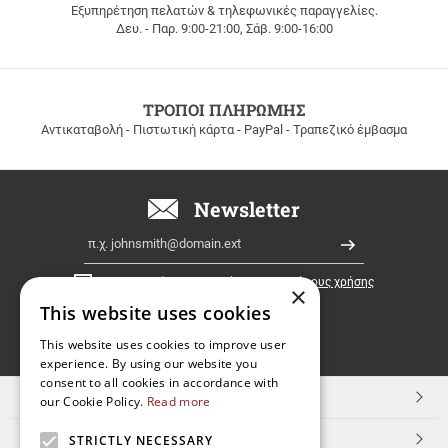
Εξυπηρέτηση πελατών & τηλεφωνικές παραγγελίες.
ΔΩΡΕΑΝ
Δευ. - Παρ. 9:00-21:00, Σάβ. 9:00-16:00
ΜΕΤΑΦΟΡΙΚΑ
για
παραγγελίες
άνω
των
ΤΡΟΠΟΙ ΠΛΗΡΩΜΗΣ
100
Αντικαταβολή - Πιστωτική κάρτα - PayPal - Τραπεζικό έμβασμα
ευρώ
σε
όλη
την
Newsletter
Ελλάδα!
Email
Εγγραφή
Έχω διαβάσει κι αποδέχομαι τους
όρους χρήσης
×
This website uses cookies
FOLLOW
This website uses cookies to improve user
experience. By using our website you
US
consent to all cookies in accordance with
TOP ΚΑΤΗΓΟΡΙΕΣ
our Cookie Policy.
Read more
ΕΞΥΠΗΡΕΤΗΣΗ ΠΕΛΑΤΩΝ
STRICTLY NECESSARY