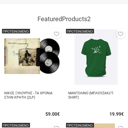
FeaturedProducts2
ΠΡΟΤΕΙΝΟΜΕΝΟ
ΠΡΟΤΕΙΝΟΜΕΝΟ
Προσθήκη
Π
στα
σ
αγαπημένα
α
μου
μ
ΝΙΚΟΣ ΞΥΛΟΥΡΗΣ - ΤΑ ΧΡΟΝΙΑ
ΜΑΝΤΟΛΙΝΟ (ΜΠΛΟΥΖΑΚΙ/T-
ΣΤΗΝ ΚΡΗΤΗ (2LP)
SHIRT)
59.00
€
19.99
€
Γρήγορη
Γρήγορη
αγορά
αγορά
ΠΡΟΤΕΙΝΟΜΕΝΟ
ΠΡΟΤΕΙΝΟΜΕΝΟ
Προσθήκη
Π