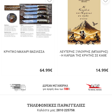
στα
σ
αγαπημένα
α
μου
μ
ΚΡΗΤΙΚΟ ΜΑΧΑΙΡΙ ΒΑΣΙΛΙΣΣΑ
ΛΕΥΤΕΡΗΣ ΞΥΛΟΥΡΗΣ (ΜΠΑΧΡΗΣ)
- Η ΚΑΡΔΙΑ ΤΗΣ ΚΡΗΤΗΣ ΣΕ ΚΑΘΕ
ΣΤΙΧΟ
64.99
€
14.99
€
Γρήγορη
Γρήγορη
αγορά
αγορά
ΔΩΡΕΑΝ
ΤΗΛΕΦΩΝΙΚΕΣ ΠΑΡΑΓΓΕΛΙΕΣ
ΜΕΤΑΦΟΡΙΚΑ
Καλέστε μας
2810 225758
.