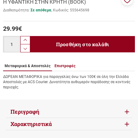
Η ΥΦΑΝΤΙΚΗ ΣΤΗΝ ΚΡΗΤΗ (BOOK)
Προσ
Διαθεσιμότητα:
Σε απόθεμα
Κωδικός:
555645698
στα
αγαπ
μου
29.99
€
Ποσότητα
product.increase.quantity
Προσθήκη στο καλάθι
product.decrease.quantity
Μεταφορικά & Αποστολές
Επιστροφές
ΔΩΡΕΑΝ ΜΕΤΑΦΟΡΙΚΑ για παραγγελίες άνω των 100€ σε όλη την Ελλάδα
Αποστολές με ACS Courier. Δυνατότητα αυθυμερόν παράδοσης σε κοντινές
περιοχές.
Περιγραφή
Χαρακτηριστικά