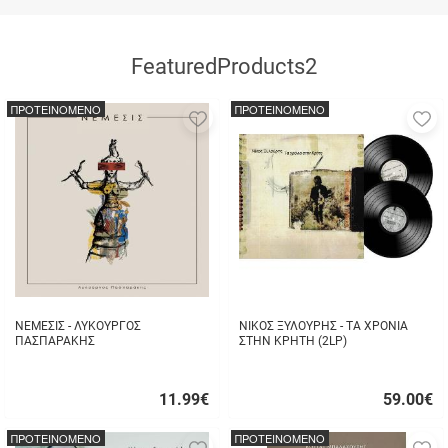
FeaturedProducts2
ΠΡΟΤΕΙΝΟΜΕΝΟ
ΠΡΟΤΕΙΝΟΜΕΝΟ
Προσθήκη
Π
στα
σ
αγαπημένα
α
μου
μ
ΝΕΜΕΣΙΣ - ΛΥΚΟΥΡΓΟΣ
ΝΙΚΟΣ ΞΥΛΟΥΡΗΣ - ΤΑ ΧΡΟΝΙΑ
ΠΑΣΠΑΡΑΚΗΣ
ΣΤΗΝ ΚΡΗΤΗ (2LP)
11.99
€
59.00
€
Γρήγορη
Γρήγορη
αγορά
αγορά
ΠΡΟΤΕΙΝΟΜΕΝΟ
ΠΡΟΤΕΙΝΟΜΕΝΟ
Προσθήκη
Π