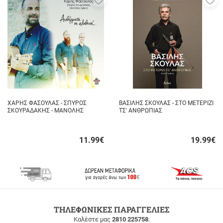
στα
σ
αγαπημένα
α
μου
μ
ΧΑΡΗΣ ΦΑΣΟΥΛΑΣ - ΣΠΥΡΟΣ
ΒΑΣΙΛΗΣ ΣΚΟΥΛΑΣ - ΣΤΟ ΜΕΤΕΡΙΖΙ
ΣΚΟΥΡΑΔΑΚΗΣ - ΜΑΝΟΛΗΣ
ΤΣ' ΑΝΘΡΩΠΙΑΣ
ΔΡΙΜΗΣ - ΑΥΘΟΡΜΗΤΑ ΚΙ
ΑΛΗΘΙΝΑ...
11.99
€
19.99
€
Γρήγορη
Γρήγορη
αγορά
αγορά
ΔΩΡΕΑΝ
ΤΗΛΕΦΩΝΙΚΕΣ ΠΑΡΑΓΓΕΛΙΕΣ
ΜΕΤΑΦΟΡΙΚΑ
Καλέστε μας
2810 225758
.