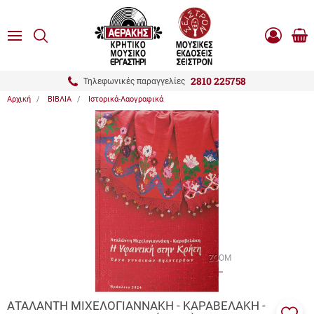
είσιμο
ΑΝΑΖΗΤΗΣΗ
ton.menuForth
MENU
Καλ
Είσοδος
0.0
Αγο
-
Εγγραφή
ton.menuForth
2810 225758
Τηλεφωνικές παραγγελίες
Αρχική
ΒΙΒΛΙΑ
Ιστορικά-Λαογραφικά
ton.menuForth
ton.menuForth
ton.menuForth
ZOOM
ΑΤΑΛΑΝΤΗ ΜΙΧΕΛΟΓΙΑΝΝΑΚΗ - ΚΑΡΑΒΕΛΑΚΗ -