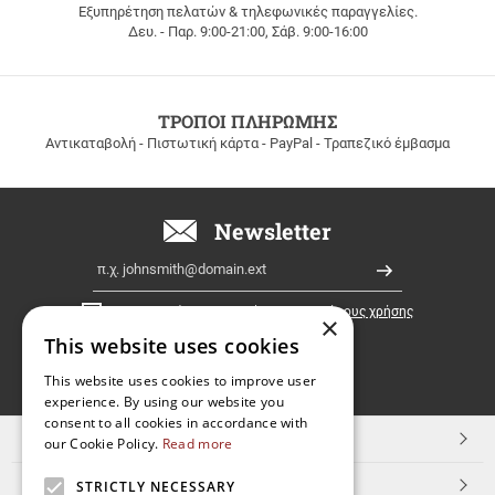
Εξυπηρέτηση πελατών & τηλεφωνικές παραγγελίες.
ΔΩΡΕΑΝ
Δευ. - Παρ. 9:00-21:00, Σάβ. 9:00-16:00
ΜΕΤΑΦΟΡΙΚΑ
για
παραγγελίες
άνω
των
ΤΡΟΠΟΙ ΠΛΗΡΩΜΗΣ
100
Αντικαταβολή - Πιστωτική κάρτα - PayPal - Τραπεζικό έμβασμα
ευρώ
σε
όλη
την
Newsletter
Ελλάδα!
Email
Εγγραφή
Έχω διαβάσει κι αποδέχομαι τους
όρους χρήσης
×
This website uses cookies
FOLLOW
This website uses cookies to improve user
experience. By using our website you
US
consent to all cookies in accordance with
TOP ΚΑΤΗΓΟΡΙΕΣ
our Cookie Policy.
Read more
ΕΞΥΠΗΡΕΤΗΣΗ ΠΕΛΑΤΩΝ
STRICTLY NECESSARY