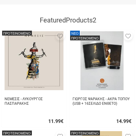
FeaturedProducts2
ΠΡΟΤΕΙΝΟΜΕΝΟ
NEO
Προσθήκη
Π
ΠΡΟΤΕΙΝΟΜΕΝΟ
στα
σ
αγαπημένα
α
μου
μ
ΝΕΜΕΣΙΣ - ΛΥΚΟΥΡΓΟΣ
ΓΙΩΡΓΟΣ ΨΑΡΑΚΗΣ - ΑΚΡΑ ΤΟΠΟΥ
ΠΑΣΠΑΡΑΚΗΣ
(USB + 16ΣΕΛΙΔΟ ΕΝΘΕΤΟ)
11.99
€
14.99
€
Γρήγορη
Γρήγορη
αγορά
αγορά
ΠΡΟΤΕΙΝΟΜΕΝΟ
ΠΡΟΤΕΙΝΟΜΕΝΟ
Προσθήκη
Π