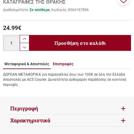
ΚΑΤΑΓΡΑΦΕΣ ΤΗΣ ΘΡΑΚΗΣ
Προσ
Διαθεσιμότητα:
Σε απόθεμα
Κωδικός:
8564187896
στα
αγαπ
μου
24.99
€
Ποσότητα
product.increase.quantity
Προσθήκη στο καλάθι
product.decrease.quantity
Μεταφορικά & Αποστολές
Επιστροφές
ΔΩΡΕΑΝ ΜΕΤΑΦΟΡΙΚΑ για παραγγελίες άνω των 100€ σε όλη την Ελλάδα
Αποστολές με ACS Courier. Δυνατότητα αυθυμερόν παράδοσης σε κοντινές
περιοχές.
Περιγραφή
Χαρακτηριστικά