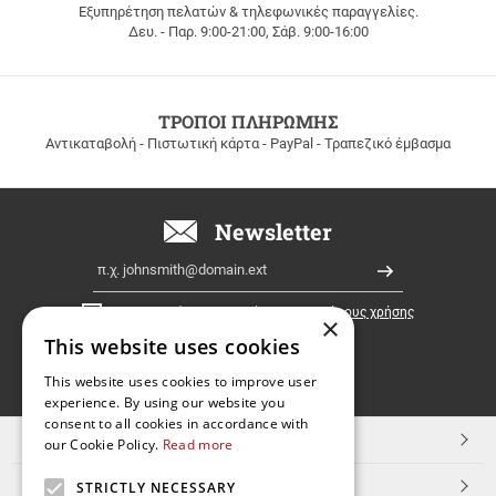
Εξυπηρέτηση πελατών & τηλεφωνικές παραγγελίες.
ΔΩΡΕΑΝ
Δευ. - Παρ. 9:00-21:00, Σάβ. 9:00-16:00
ΜΕΤΑΦΟΡΙΚΑ
για
παραγγελίες
άνω
των
ΤΡΟΠΟΙ ΠΛΗΡΩΜΗΣ
100
Αντικαταβολή - Πιστωτική κάρτα - PayPal - Τραπεζικό έμβασμα
ευρώ
σε
όλη
την
Newsletter
Ελλάδα!
Email
Εγγραφή
Έχω διαβάσει κι αποδέχομαι τους
όρους χρήσης
×
This website uses cookies
FOLLOW
This website uses cookies to improve user
experience. By using our website you
US
consent to all cookies in accordance with
TOP ΚΑΤΗΓΟΡΙΕΣ
our Cookie Policy.
Read more
ΕΞΥΠΗΡΕΤΗΣΗ ΠΕΛΑΤΩΝ
STRICTLY NECESSARY