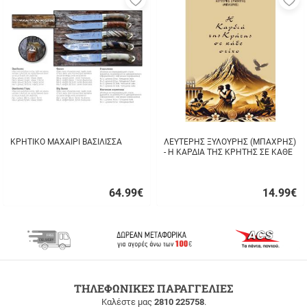
στα
σ
αγαπημένα
α
μου
μ
ΚΡΗΤΙΚΟ ΜΑΧΑΙΡΙ ΒΑΣΙΛΙΣΣΑ
ΛΕΥΤΕΡΗΣ ΞΥΛΟΥΡΗΣ (ΜΠΑΧΡΗΣ)
- Η ΚΑΡΔΙΑ ΤΗΣ ΚΡΗΤΗΣ ΣΕ ΚΑΘΕ
ΣΤΙΧΟ
64.99
€
14.99
€
Γρήγορη
Γρήγορη
αγορά
αγορά
ΔΩΡΕΑΝ
ΤΗΛΕΦΩΝΙΚΕΣ ΠΑΡΑΓΓΕΛΙΕΣ
ΜΕΤΑΦΟΡΙΚΑ
Καλέστε μας
2810 225758
.