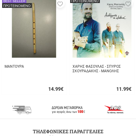
BEST SELLER
ΠΡΟΤΕΙΝΟΜΕΝΟ
Προσθήκη
Π
ΠΡΟΤΕΙΝΟΜΕΝΟ
στα
σ
αγαπημένα
α
μου
μ
ΜΑΝΤΟΥΡΑ
ΧΑΡΗΣ ΦΑΣΟΥΛΑΣ - ΣΠΥΡΟΣ
ΣΚΟΥΡΑΔΑΚΗΣ - ΜΑΝΟΛΗΣ
ΔΡΙΜΗΣ - ΑΥΘΟΡΜΗΤΑ ΚΙ
ΑΛΗΘΙΝΑ...
14.99
€
11.99
€
Γρήγορη
Γρήγορη
αγορά
αγορά
ΔΩΡΕΑΝ
ΤΗΛΕΦΩΝΙΚΕΣ ΠΑΡΑΓΓΕΛΙΕΣ