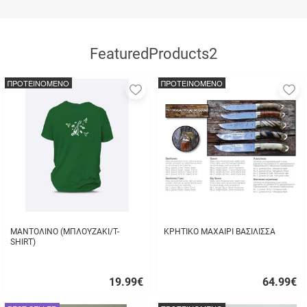
FeaturedProducts2
ΠΡΟΤΕΙΝΟΜΕΝΟ
ΠΡΟΤΕΙΝΟΜΕΝΟ
Προσθήκη
Π
στα
σ
αγαπημένα
α
μου
μ
ΜΑΝΤΟΛΙΝΟ (ΜΠΛΟΥΖΑΚΙ/T-
ΚΡΗΤΙΚΟ ΜΑΧΑΙΡΙ ΒΑΣΙΛΙΣΣΑ
SHIRT)
19.99
€
64.99
€
Γρήγορη
Γρήγορη
αγορά
αγορά