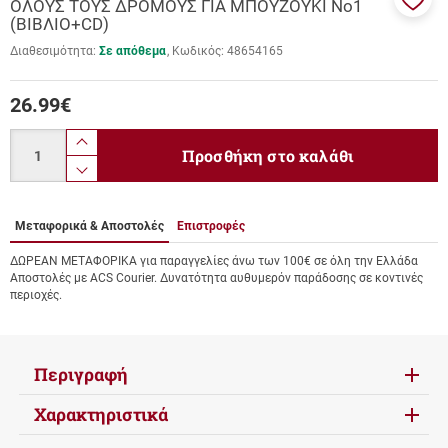
ΟΛΟΥΣ ΤΟΥΣ ΔΡΟΜΟΥΣ ΓΙΑ ΜΠΟΥΖΟΥΚΙ Νο1
Προσ
(ΒΙΒΛΙΟ+CD)
στα
Διαθεσιμότητα:
Σε απόθεμα
Κωδικός:
48654165
αγαπ
μου
26.99
€
Ποσότητα
product.increase.quantity
Προσθήκη στο καλάθι
product.decrease.quantity
Μεταφορικά & Αποστολές
Επιστροφές
ΔΩΡΕΑΝ ΜΕΤΑΦΟΡΙΚΑ για παραγγελίες άνω των 100€ σε όλη την Ελλάδα
Αποστολές με ACS Courier. Δυνατότητα αυθυμερόν παράδοσης σε κοντινές
περιοχές.
Περιγραφή
Χαρακτηριστικά