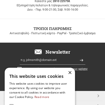
ΜΕΤΑΦΟΡΙΚΑ
Καλέστε μας
2810 225758
.
Εξυπηρέτηση πελατών & τηλεφωνικές παραγγελίες.
ΔΩΡΕΑΝ
Δευ. - Παρ. 9:00-21:00, Σάβ. 9:00-16:00
ΜΕΤΑΦΟΡΙΚΑ
για
παραγγελίες
άνω
των
ΤΡΟΠΟΙ ΠΛΗΡΩΜΗΣ
100
Αντικαταβολή - Πιστωτική κάρτα - PayPal - Τραπεζικό έμβασμα
ευρώ
σε
όλη
την
Newsletter
Ελλάδα!
Email
Εγγραφή
Έχω διαβάσει κι αποδέχομαι τους
όρους χρήσης
×
This website uses cookies
FOLLOW
This website uses cookies to improve user
experience. By using our website you
US
consent to all cookies in accordance with
TOP ΚΑΤΗΓΟΡΙΕΣ
our Cookie Policy.
Read more