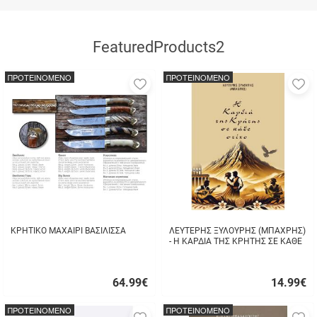
FeaturedProducts2
ΠΡΟΤΕΙΝΟΜΕΝΟ
ΠΡΟΤΕΙΝΟΜΕΝΟ
Προσθήκη
Π
στα
σ
αγαπημένα
α
μου
μ
ΚΡΗΤΙΚΟ ΜΑΧΑΙΡΙ ΒΑΣΙΛΙΣΣΑ
ΛΕΥΤΕΡΗΣ ΞΥΛΟΥΡΗΣ (ΜΠΑΧΡΗΣ)
- Η ΚΑΡΔΙΑ ΤΗΣ ΚΡΗΤΗΣ ΣΕ ΚΑΘΕ
ΣΤΙΧΟ
64.99
€
14.99
€
Γρήγορη
Γρήγορη
αγορά
αγορά
ΠΡΟΤΕΙΝΟΜΕΝΟ
ΠΡΟΤΕΙΝΟΜΕΝΟ
Προσθήκη
Π