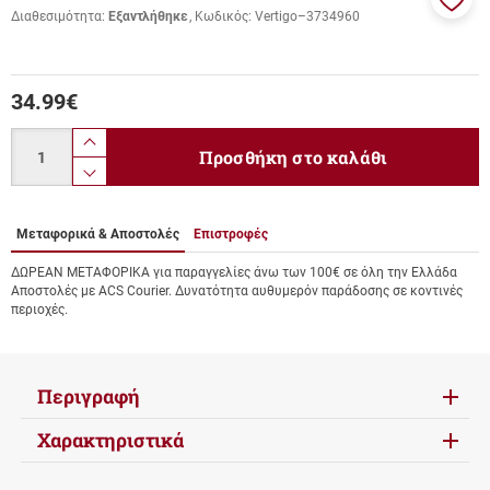
Διαθεσιμότητα:
Εξαντλήθηκε
Κωδικός:
Vertigo–3734960
Προσ
στα
αγαπ
μου
34.99
€
Ποσότητα
product.increase.quantity
Προσθήκη στο καλάθι
product.decrease.quantity
Μεταφορικά & Αποστολές
Επιστροφές
ΔΩΡΕΑΝ ΜΕΤΑΦΟΡΙΚΑ για παραγγελίες άνω των 100€ σε όλη την Ελλάδα
Αποστολές με ACS Courier. Δυνατότητα αυθυμερόν παράδοσης σε κοντινές
περιοχές.
Περιγραφή
Χαρακτηριστικά