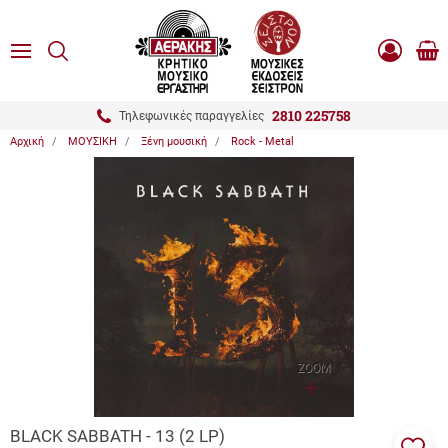
είσιμο
ΑΝΑΖΗΤΗΣΗ
ton.menuForth
MENU
Καλ
Είσοδος
0.0
Αγο
-
Εγγραφή
ton.menuForth
2810 225758
Τηλεφωνικές παραγγελίες
Αρχική
ΜΟΥΣΙΚΗ
Ξένη μουσική
Rock - Metal
ton.menuForth
ton.menuForth
ton.menuForth
ZOOM
BLACK SABBATH - 13 (2 LP)