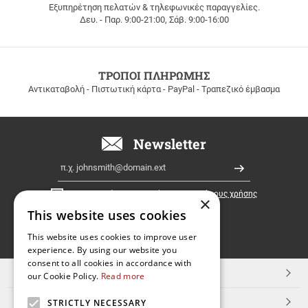
Εξυπηρέτηση πελατών & τηλεφωνικές παραγγελίες.
ΔΩΡΕΑΝ
Δευ. - Παρ. 9:00-21:00, Σάβ. 9:00-16:00
ΜΕΤΑΦΟΡΙΚΑ
για
παραγγελίες
άνω
των
ΤΡΟΠΟΙ ΠΛΗΡΩΜΗΣ
100
Αντικαταβολή - Πιστωτική κάρτα - PayPal - Τραπεζικό έμβασμα
ευρώ
σε
όλη
την
Newsletter
Ελλάδα!
Email
Εγγραφή
Έχω διαβάσει κι αποδέχομαι τους
όρους χρήσης
×
This website uses cookies
FOLLOW
This website uses cookies to improve user
experience. By using our website you
US
consent to all cookies in accordance with
TOP ΚΑΤΗΓΟΡΙΕΣ
our Cookie Policy.
Read more
ΕΞΥΠΗΡΕΤΗΣΗ ΠΕΛΑΤΩΝ
STRICTLY NECESSARY