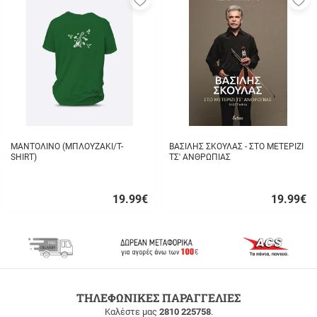
στα
σ
αγαπημένα
α
μου
μ
ΜΑΝΤΟΛΙΝΟ (ΜΠΛΟΥΖΑΚΙ/T-
ΒΑΣΙΛΗΣ ΣΚΟΥΛΑΣ - ΣΤΟ ΜΕΤΕΡΙΖΙ
SHIRT)
ΤΣ' ΑΝΘΡΩΠΙΑΣ
19.99
€
19.99
€
Γρήγορη
Γρήγορη
αγορά
αγορά
ΔΩΡΕΑΝ
ΤΗΛΕΦΩΝΙΚΕΣ ΠΑΡΑΓΓΕΛΙΕΣ
ΜΕΤΑΦΟΡΙΚΑ
Καλέστε μας
2810 225758
.