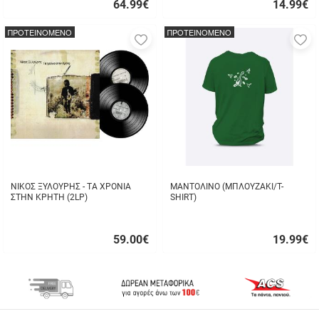
64.99
€
14.99
€
Γρήγορη
Γρήγορη
αγορά
αγορά
ΠΡΟΤΕΙΝΟΜΕΝΟ
ΠΡΟΤΕΙΝΟΜΕΝΟ
Προσθήκη
Π
στα
σ
αγαπημένα
α
μου
μ
ΝΙΚΟΣ ΞΥΛΟΥΡΗΣ - ΤΑ ΧΡΟΝΙΑ
ΜΑΝΤΟΛΙΝΟ (ΜΠΛΟΥΖΑΚΙ/T-
ΣΤΗΝ ΚΡΗΤΗ (2LP)
SHIRT)
59.00
€
19.99
€
Γρήγορη
Γρήγορη
αγορά
αγορά