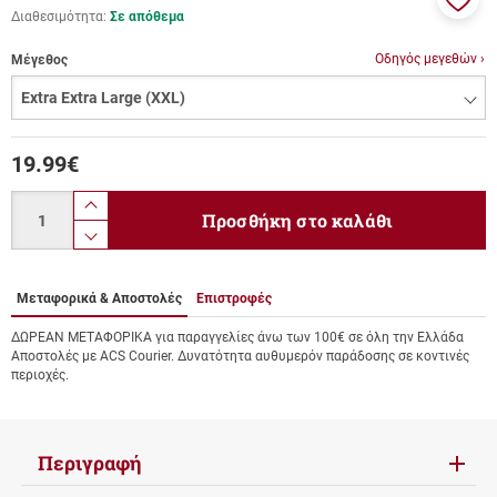
Διαθεσιμότητα:
Σε απόθεμα
Προσ
στα
Οδηγός μεγεθών ›
Μέγεθος
αγαπ
μου
19.99
€
Ποσότητα
product.increase.quantity
Προσθήκη στο καλάθι
product.decrease.quantity
Μεταφορικά & Αποστολές
Επιστροφές
ΔΩΡΕΑΝ ΜΕΤΑΦΟΡΙΚΑ για παραγγελίες άνω των 100€ σε όλη την Ελλάδα
Αποστολές με ACS Courier. Δυνατότητα αυθυμερόν παράδοσης σε κοντινές
περιοχές.
Περιγραφή