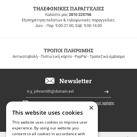
ΔΩΡΕΑΝ
ΤΗΛΕΦΩΝΙΚΕΣ ΠΑΡΑΓΓΕΛΙΕΣ
ΜΕΤΑΦΟΡΙΚΑ
Καλέστε μας
2810 225758
.
Εξυπηρέτηση πελατών & τηλεφωνικές παραγγελίες.
ΔΩΡΕΑΝ
Δευ. - Παρ. 9:00-21:00, Σάβ. 9:00-16:00
ΜΕΤΑΦΟΡΙΚΑ
για
παραγγελίες
άνω
των
ΤΡΟΠΟΙ ΠΛΗΡΩΜΗΣ
100
Αντικαταβολή - Πιστωτική κάρτα - PayPal - Τραπεζικό έμβασμα
ευρώ
σε
όλη
την
Newsletter
Ελλάδα!
Email
Εγγραφή
Έχω διαβάσει κι αποδέχομαι τους
όρους χρήσης
×
This website uses cookies
FOLLOW
This website uses cookies to improve user
experience. By using our website you
US
consent to all cookies in accordance with