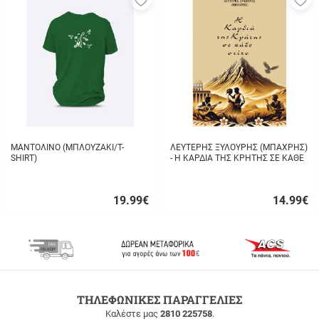
στα
σ
αγαπημένα
α
μου
μ
ΜΑΝΤΟΛΙΝΟ (ΜΠΛΟΥΖΑΚΙ/T-
ΛΕΥΤΕΡΗΣ ΞΥΛΟΥΡΗΣ (ΜΠΑΧΡΗΣ)
SHIRT)
- Η ΚΑΡΔΙΑ ΤΗΣ ΚΡΗΤΗΣ ΣΕ ΚΑΘΕ
ΣΤΙΧΟ
19.99
€
14.99
€
Γρήγορη
Γρήγορη
αγορά
αγορά
ΔΩΡΕΑΝ
ΤΗΛΕΦΩΝΙΚΕΣ ΠΑΡΑΓΓΕΛΙΕΣ
ΜΕΤΑΦΟΡΙΚΑ
Καλέστε μας
2810 225758
.