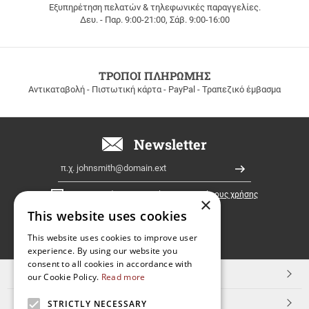
Εξυπηρέτηση πελατών & τηλεφωνικές παραγγελίες.
ΔΩΡΕΑΝ
Δευ. - Παρ. 9:00-21:00, Σάβ. 9:00-16:00
ΜΕΤΑΦΟΡΙΚΑ
για
παραγγελίες
άνω
των
ΤΡΟΠΟΙ ΠΛΗΡΩΜΗΣ
100
Αντικαταβολή - Πιστωτική κάρτα - PayPal - Τραπεζικό έμβασμα
ευρώ
σε
όλη
την
Newsletter
Ελλάδα!
Email
Εγγραφή
Έχω διαβάσει κι αποδέχομαι τους
όρους χρήσης
×
This website uses cookies
FOLLOW
This website uses cookies to improve user
experience. By using our website you
US
consent to all cookies in accordance with
TOP ΚΑΤΗΓΟΡΙΕΣ
our Cookie Policy.
Read more
ΕΞΥΠΗΡΕΤΗΣΗ ΠΕΛΑΤΩΝ
STRICTLY NECESSARY