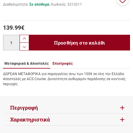
Διαθεσιμότητα:
Σε απόθεμα
Κωδικός:
3213211
Προσ
στα
αγαπ
μου
139.99
€
Ποσότητα
product.increase.quantity
Προσθήκη στο καλάθι
product.decrease.quantity
Μεταφορικά & Αποστολές
Επιστροφές
ΔΩΡΕΑΝ ΜΕΤΑΦΟΡΙΚΑ για παραγγελίες άνω των 100€ σε όλη την Ελλάδα
Αποστολές με ACS Courier. Δυνατότητα αυθυμερόν παράδοσης σε κοντινές
περιοχές.
Περιγραφή
Χαρακτηριστικά