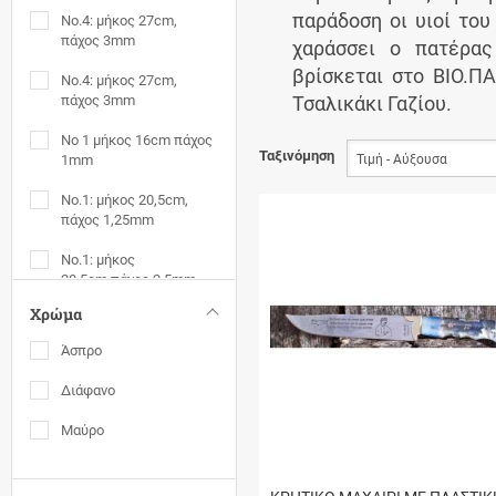
παράδοση οι υιοί το
No.4: μήκος 27cm,
πάχος 3mm
χαράσσει ο πατέρας
βρίσκεται στο ΒΙΟ.Π
No.4: μήκος 27cm,
πάχος 3mm
Τσαλικάκι Γαζίου.
Νο 1 μήκος 16cm πάχος
Ταξινόμηση
1mm
Νο.1: μήκος 20,5cm,
πάχος 1,25mm
Νο.1: μήκος
20,5cm,πάχος 2,5mm
Χρώμα
Νο.1: μήκος 20cm,
πάχος 2,5mm
Άσπρο
Νο.1: μήκος 23cm,
Διάφανο
πάχος 2,5 mm
Μαύρο
Νο.1: πάχος 1mm
Νο.2: μήκος 18cm,