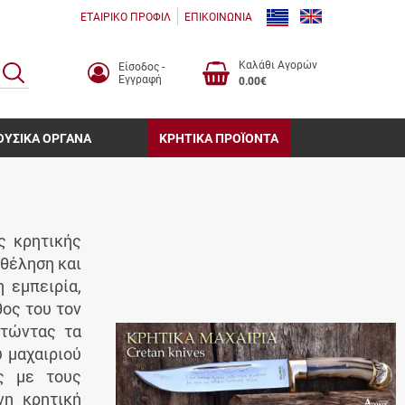
ΕΤΑΙΡΙΚΟ ΠΡΟΦΙΛ
ΕΠΙΚΟΙΝΩΝΙΑ
Καλάθι Αγορών
Είσοδος -
ΑΝΑΖΗΤΗΣΗ
Εγγραφή
0.00€
ΟΥΣΙΚΑ ΟΡΓΑΝΑ
ΚΡΗΤΙΚΑ ΠΡΟΪΟΝΤΑ
ς κρητικής
 θέληση και
 εμπειρία,
θος του τον
στώντας τα
ύ μαχαιριού
ς με τους
νη κρητική