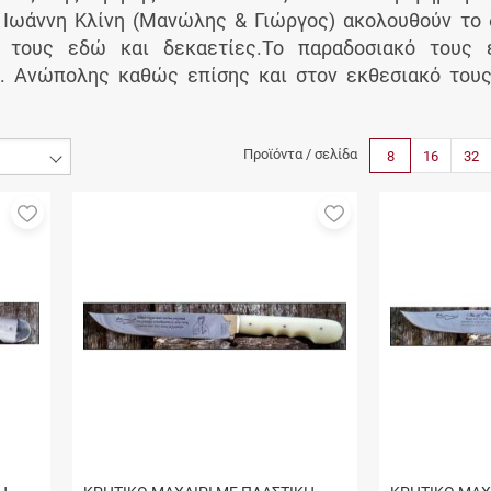
υ Ιωάννη Κλίνη (Μανώλης & Γιώργος) ακολουθούν το 
 τους εδώ και δεκαετίες.Το παραδοσιακό τους ε
Α. Ανώπολης καθώς επίσης και στον εκθεσιακό του
Προϊόντα / σελίδα
8
16
32
Προσθήκη
Προσθήκη
στα
στα
αγαπημένα
αγαπημένα
μου
μου