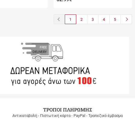
button.prev
butto
1
2
3
4
5
ΤΡΟΠΟΙ ΠΛΗΡΩΜΗΣ
Αντικαταβολή - Πιστωτική κάρτα - PayPal - Τραπεζικό έμβασμα