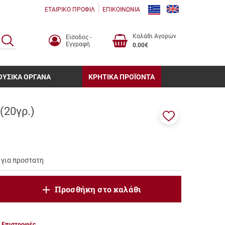
ΕΤΑΙΡΙΚΟ ΠΡΟΦΙΛ
ΕΠΙΚΟΙΝΩΝΙΑ
Καλάθι Αγορών
Είσοδος -
ΑΝΑΖΗΤΗΣΗ
Εγγραφή
0.00€
ΟΥΣΙΚΑ ΟΡΓΑΝΑ
ΚΡΗΤΙΚΑ ΠΡΟΪΟΝΤΑ
20γρ.)
Προσθήκη
στα
αγαπημένα
μου
 για προστατη
oduct.increase.quantity
Προσθήκη στο καλάθι
roduct.decrease.quantity
Επιστροφές