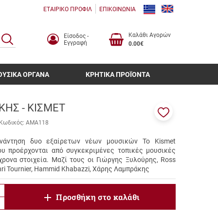
ΕΤΑΙΡΙΚΟ ΠΡΟΦΙΛ
ΕΠΙΚΟΙΝΩΝΙΑ
Καλάθι Αγορών
Είσοδος -
ΑΝΑΖΗΤΗΣΗ
Εγγραφή
0.00€
ΟΥΣΙΚΑ ΟΡΓΑΝΑ
ΚΡΗΤΙΚΑ ΠΡΟΪΟΝΤΑ
ΚΗΣ - ΚΙΣΜΕΤ
Προσθήκη
Κωδικός:
AMA118
στα
αγαπημένα
νάντηση δυο εξαίρετων νέων μουσικών Το Kismet
μου
ου προέρχονται από συγκεκριμένες τοπικές μουσικές
χρονα στοιχεία. Μαζί τους οι Γιώργης Ξυλούρης, Ross
nri Tournier, Hammid Khabazzi, Χάρης Λαμπράκης
product.increase.quantity
Προσθήκη στο καλάθι
product.decrease.quantity