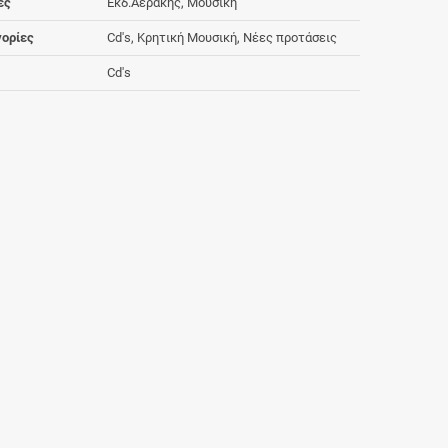
ες
Εκδ.Αερακης, Μουσική
ορίες
Cd's, Κρητική Μουσική, Νέες προτάσεις
Cd's